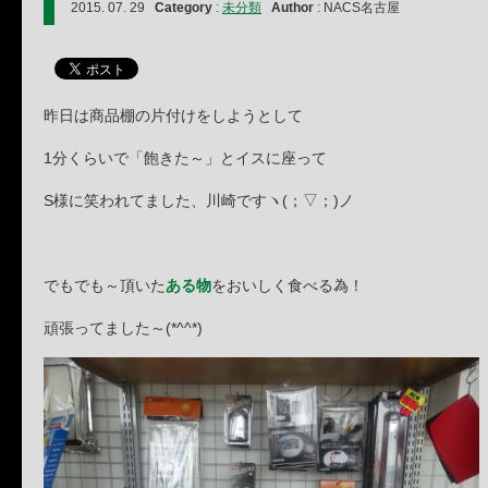
2015. 07. 29
Category
:
未分類
Author
: NACS名古屋
昨日は商品棚の片付けをしようとして
1分くらいで「飽きた～」とイスに座って
S様に笑われてました、川崎ですヽ(；▽；)ノ
でもでも～頂いた
ある物
をおいしく食べる為！
頑張ってました～(*^^*)