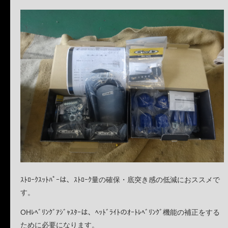
ｽﾄﾛｰｸｽｯﾄﾊﾟｰは、ｽﾄﾛｰｸ量の確保・底突き感の低減におススメで
す。
OHﾚﾍﾞﾘﾝｸﾞｱｼﾞｬｽﾀｰは、ﾍｯﾄﾞﾗｲﾄのｵｰﾄﾚﾍﾞﾘﾝｸﾞ機能の補正をする
ために必要になります。