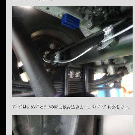
ﾌﾞﾛｯｸはﾎｰｼﾝｸﾞとﾘｰﾌの間に挟み込みます。ﾘｱﾊﾞﾝﾌﾟも交換です。