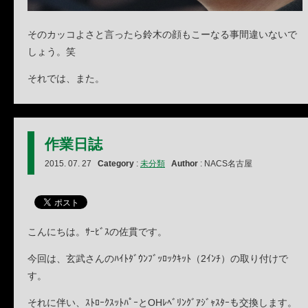
そのカッコよさと言ったら鈴木の顔もこーなる事間違いないで
しょう。笑
それでは、また。
作業日誌
2015. 07. 27
Category
:
未分類
Author
: NACS名古屋
こんにちは。ｻｰﾋﾞｽの佐貫です。
今回は、玄武さんのﾊｲﾄﾀﾞｳﾝﾌﾞｯﾛｯｸｷｯﾄ（2ｲﾝﾁ）の取り付けで
す。
それに伴い、ｽﾄﾛｰｸｽｯﾄﾊﾟｰとOHﾚﾍﾞﾘﾝｸﾞｱｼﾞｬｽﾀｰも交換します。