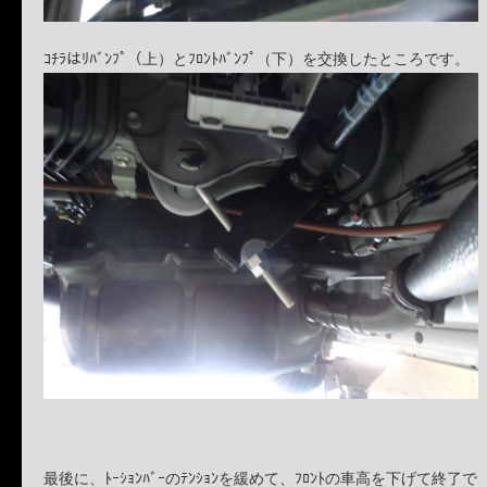
ｺﾁﾗはﾘﾊﾞﾝﾌﾟ（上）とﾌﾛﾝﾄﾊﾞﾝﾌﾟ（下）を交換したところです。
最後に、ﾄｰｼｮﾝﾊﾞｰのﾃﾝｼｮﾝを緩めて、ﾌﾛﾝﾄの車高を下げて終了で