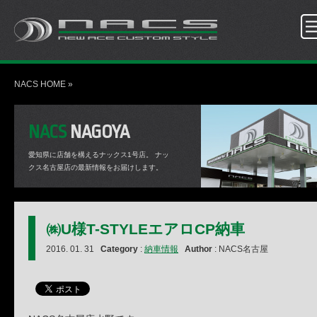
NACS HOME
»
NACS
NAGOYA
愛知県に店舗を構えるナックス1号店。
ナッ
クス名古屋店の最新情報をお届けします。
㈱U様T-STYLEエアロCP納車
2016. 01. 31
Category
:
納車情報
Author
: NACS名古屋