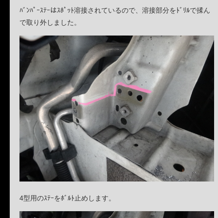
ﾊﾞﾝﾊﾟｰｽﾃｰはｽﾎﾟｯﾄ溶接されているので、溶接部分をﾄﾞﾘﾙで揉ん
で取り外しました。
4型用のｽﾃｰをﾎﾞﾙﾄ止めします。