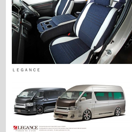
ＬＥＧＡＮＣＥ