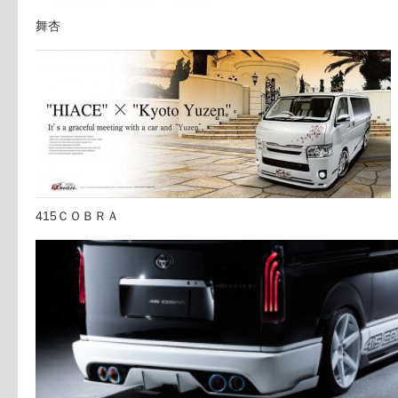
舞杏
415ＣＯＢＲＡ