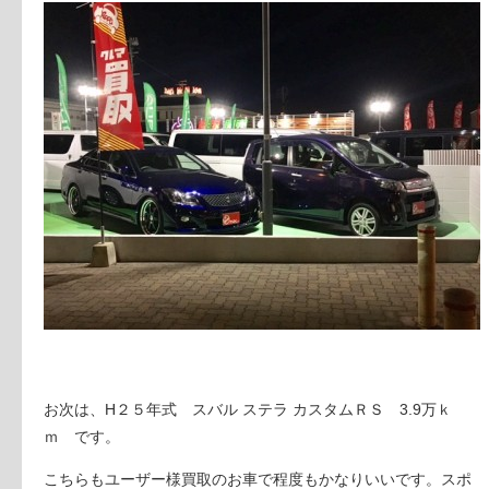
お次は、H２５年式
スバル ステラ
カスタムＲＳ 3.9万ｋ
ｍ です。
こちらもユーザー様買取のお車で程度もかなりいいです。スポ