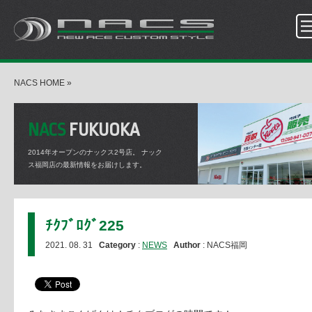
NACS HOME
»
NACS
FUKUOKA
2014年オープンのナックス2号店。
ナック
ス福岡店の最新情報をお届けします。
ﾁｸﾌﾞﾛｸﾞ225
2021. 08. 31
Category
:
NEWS
Author
: NACS福岡