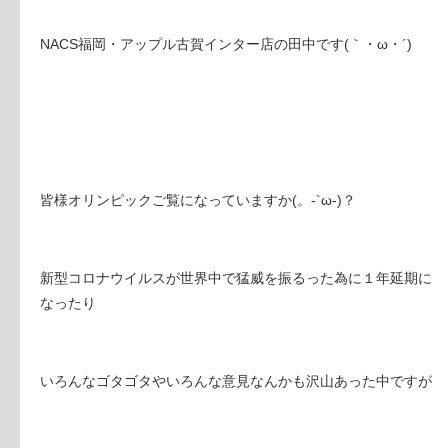
NACS福岡・アップル古賀インター店の田中です(｀・ω・´)
皆様オリンピックご覧になっていますか(。-`ω-)？
新型コロナウイルスが世界中で猛威を振るった為に１年延期に
なったり
いろんなゴタゴタやいろんな意見なんかも沢山あった中ですが