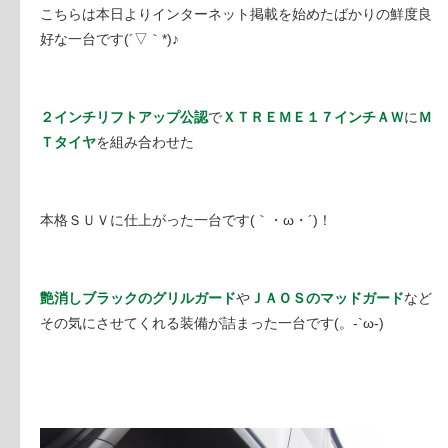
こちらは本日よりインターネット掲載を始めたばかりの鮮度良
好な一台です(´▽｀*)♪
２インチリフトアップ公認
で
ＸＴＲＥＭＥ１７インチＡＷ
に
Ｍ
Ｔタイヤ
を組み合わせた
本格ＳＵＶに仕上がった一台です(｀・ω・´)！
艶消しブラックのグリルガード
や
ＪＡＯＳのマッドガード
など
その気にさせてくれる装備が詰まった一台です(。-`ω-)