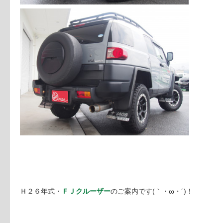
Ｈ２６年式・
ＦＪクルーザー
のご案内です(｀・ω・´)！