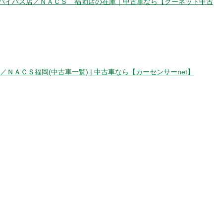
バイパス店／ＮＡＣＳ 福岡店の在庫｜中古車なら【グーネット中古
ＮＡＣＳ福岡(中古車一覧) | 中古車なら【カーセンサーnet】