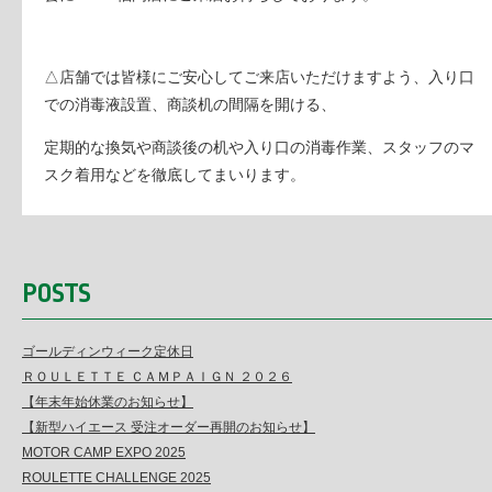
△店舗では皆様にご安心してご来店いただけますよう、入り口
での消毒液設置、商談机の間隔を開ける、
定期的な換気や商談後の机や入り口の消毒作業、スタッフのマ
スク着用などを徹底してまいります。
POSTS
ゴールディンウィーク定休日
ＲＯＵＬＥＴＴＥ ＣＡＭＰＡＩＧＮ ２０２６
【年末年始休業のお知らせ】
【新型ハイエース 受注オーダー再開のお知らせ】
MOTOR CAMP EXPO 2025
ROULETTE CHALLENGE 2025