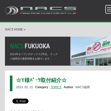
NACS HOME
»
NACS
FUKUOKA
2014年オープンのナックス2号店。
ナック
ス福岡店の最新情報をお届けします。
☆T様ﾊﾟｰﾂ取付紹介☆
2023. 02. 21
Category
:
TOPICS
Author
: NACS福岡