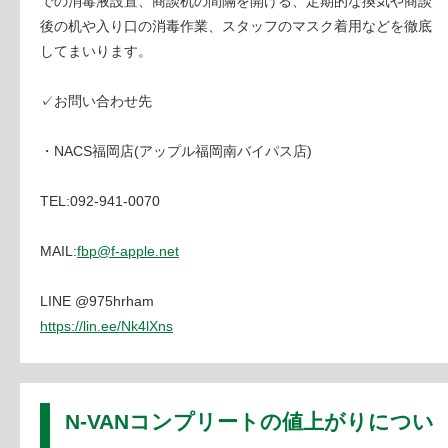
での消毒液設置、商談机の間隔を開ける、定期的な換気や商談
後の机や入り口の消毒作業、スタッフのマスク着用などを徹底
してまいります。
✓お問い合わせ先
・NACS福岡店(アップル福岡南バイパス店)
TEL:092-941-0070
MAIL:
fbp@f-apple.net
LINE @975hrham
https://lin.ee/Nk4lXns
N-VANコンプリートの値上がりについ