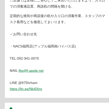
△店舗では皆様にご安心してご来店いただけますよう、入り口
での消毒液設置、商談机の間隔を開ける、
定期的な換気や商談後の机や入り口の消毒作業、スタッフのマ
スク着用などを徹底してまいります。
✓お問い合わせ先
・NACS福岡店(アップル福岡南バイパス店)
TEL:092-941-0070
MAIL:
fbp@f-apple.net
LINE @975hrham
https://lin.ee/Nk4lXns