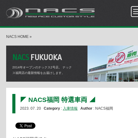
NACS HOME
»
NACS
FUKUOKA
2014年オープンのナックス2号店。
ナック
ス福岡店の最新情報をお届けします。
◤ NACS福岡 特選車両 ◢
2023. 07. 20
Category
:
入庫情報
Author
: NACS福岡