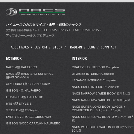
ハイエースのカスタマイズ・販売・買取のナックス
愛知県日進市梅森台1-21
TEL : 052-807-1271 FAX : 052-807-1272
アップルカーセールス プロデュース
ABOUT NACS
CUSTOM
STOCK
TRADE-IN
BLOG
CONNTACT
EXTERIOR
INTERIOR
NACS 4型 HALFAERO
CRAFTPLUS INTERIOR Complete
NACS 4型 HALFAERO SUPER GL
Ui-Vehicle INTERIOR Complete
用/WAGON GL用
LEGANCE INTERIOR Complete
415COBRA 4型 CLEANLOOKⅣ
NACS HIACE INTERIOR Complete
GIBSON 4型 HALFAERO
NACS NARROW & WIDE BODY 乗用7人乗
LEGANCE 4型 HALFAERO
NACS NARROW & WIDE BODY 乗用8人乗
MTS 4型 STYLE-S
NACS SUPER LONG BODY WAGON /
T-STYLE 4型 TSDstyling
COMMUTER GL ３ナンバー 10人乗
EVERY EVERYACE GIBSONver
NACS SUPER LONG BODY ３ナンバー 10人
乗
GIBSON NV350 CARAVAN HALFAERO
NACS WIDE BODY WAGON GL用 3ナンバー
10人乗