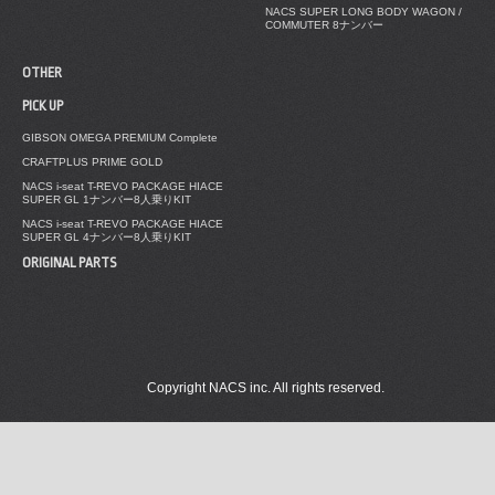
NACS SUPER LONG BODY WAGON /
COMMUTER 8ナンバー
OTHER
PICK UP
GIBSON OMEGA PREMIUM Complete
CRAFTPLUS PRIME GOLD
NACS i-seat T-REVO PACKAGE HIACE
SUPER GL 1ナンバー8人乗りKIT
NACS i-seat T-REVO PACKAGE HIACE
SUPER GL 4ナンバー8人乗りKIT
ORIGINAL PARTS
Copyright NACS inc. All rights reserved.