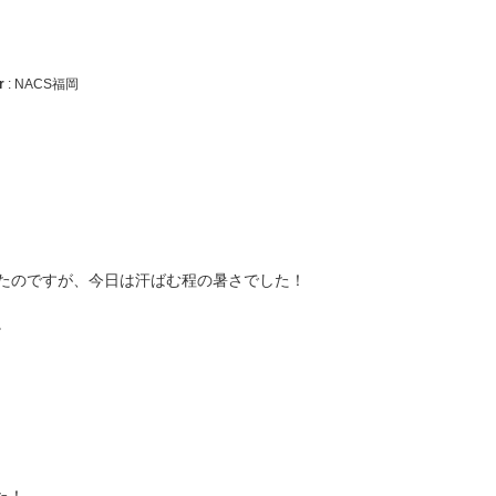
r
: NACS福岡
たのですが、今日は汗ばむ程の暑さでした！
。