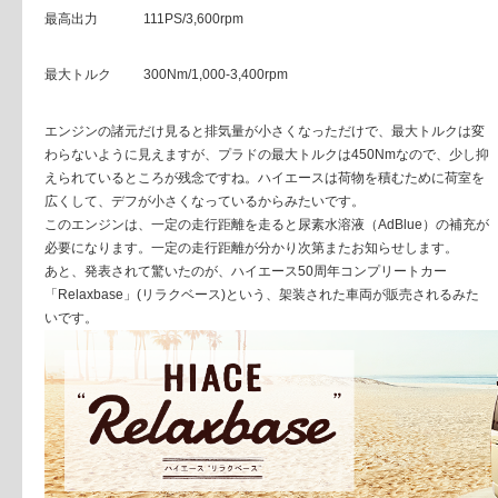
最高出力
111PS/3,600rpm
最大トルク
300Nm/1,000-3,400rpm
エンジンの諸元だけ見ると排気量が小さくなっただけで、最大トルクは変
わらないように見えますが、プラドの最大トルクは450Nmなので、少し抑
えられているところが残念ですね。ハイエースは荷物を積むために荷室を
広くして、デフが小さくなっているからみたいです。
このエンジンは、一定の走行距離を走ると尿素水溶液（AdBlue）の補充が
必要になります。一定の走行距離が分かり次第またお知らせします。
あと、発表されて驚いたのが、ハイエース50周年コンプリートカー
「Relaxbase」(リラクベース)という、架装された車両が販売されるみた
いです。