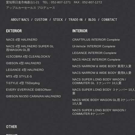
愛知県日進市梅森台1-21
TEL : 052-807-1271 FAX : 052-807-1272
アップルカーセールス プロデュース
ABOUT NACS
CUSTOM
STOCK
TRADE-IN
BLOG
CONNTACT
EXTERIOR
INTERIOR
NACS 4型 HALFAERO
CRAFTPLUS INTERIOR Complete
NACS 4型 HALFAERO SUPER GL
Ui-Vehicle INTERIOR Complete
用/WAGON GL用
LEGANCE INTERIOR Complete
415COBRA 4型 CLEANLOOKⅣ
NACS HIACE INTERIOR Complete
GIBSON 4型 HALFAERO
NACS NARROW & WIDE BODY 乗用7人乗
LEGANCE 4型 HALFAERO
NACS NARROW & WIDE BODY 乗用8人乗
MTS 4型 STYLE-S
NACS SUPER LONG BODY WAGON /
T-STYLE 4型 TSDstyling
COMMUTER GL ３ナンバー 10人乗
EVERY EVERYACE GIBSONver
NACS SUPER LONG BODY ３ナンバー 10人
乗
GIBSON NV350 CARAVAN HALFAERO
NACS WIDE BODY WAGON GL用 3ナンバー
10人乗
NACS SUPER LONG BODY WAGON /
COMMUTER 8ナンバー
OTHER