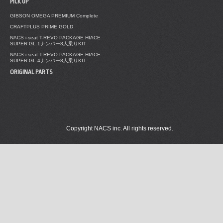
PICK UP
GIBSON OMEGA PREMIUM Complete
CRAFTPLUS PRIME GOLD
NACS i-seat T-REVO PACKAGE HIACE
SUPER GL 1ナンバー8人乗りKIT
NACS i-seat T-REVO PACKAGE HIACE
SUPER GL 4ナンバー8人乗りKIT
ORIGINAL PARTS
Copyright NACS inc. All rights reserved.