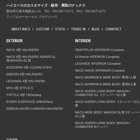
ハイエースのカスタマイズ・販売・買取のナックス
愛知県日進市梅森台1-21
TEL : 052-807-1271 FAX : 052-807-1272
アップルカーセールス プロデュース
ABOUT NACS
CUSTOM
STOCK
TRADE-IN
BLOG
CONNTACT
EXTERIOR
INTERIOR
NACS 4型 HALFAERO
CRAFTPLUS INTERIOR Complete
NACS 4型 HALFAERO SUPER GL
Ui-Vehicle INTERIOR Complete
用/WAGON GL用
LEGANCE INTERIOR Complete
415COBRA 4型 CLEANLOOKⅣ
NACS HIACE INTERIOR Complete
GIBSON 4型 HALFAERO
NACS NARROW & WIDE BODY 乗用7人乗
LEGANCE 4型 HALFAERO
NACS NARROW & WIDE BODY 乗用8人乗
MTS 4型 STYLE-S
NACS SUPER LONG BODY WAGON /
T-STYLE 4型 TSDstyling
COMMUTER GL ３ナンバー 10人乗
EVERY EVERYACE GIBSONver
NACS SUPER LONG BODY ３ナンバー 10人
乗
GIBSON NV350 CARAVAN HALFAERO
NACS WIDE BODY WAGON GL用 3ナンバー
10人乗
NACS SUPER LONG BODY WAGON /
COMMUTER 8ナンバー