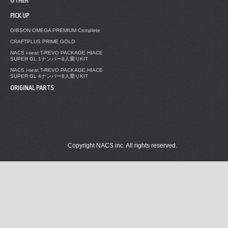
OTHER
PICK UP
GIBSON OMEGA PREMIUM Complete
CRAFTPLUS PRIME GOLD
NACS i-seat T-REVO PACKAGE HIACE
SUPER GL 1ナンバー8人乗りKIT
NACS i-seat T-REVO PACKAGE HIACE
SUPER GL 4ナンバー8人乗りKIT
ORIGINAL PARTS
Copyright NACS inc. All rights reserved.