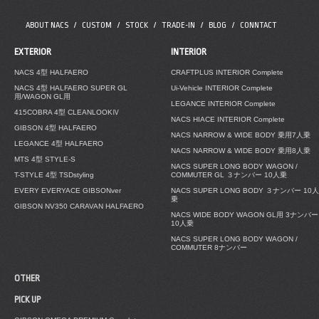
ABOUT NACS
CUSTOM
STOCK
TRADE-IN
BLOG
CONNTACT
EXTERIOR
INTERIOR
NACS 4型 HALFAERO
CRAFTPLUS INTERIOR Complete
NACS 4型 HALFAERO SUPER GL
Ui-Vehicle INTERIOR Complete
用/WAGON GL用
LEGANCE INTERIOR Complete
415COBRA 4型 CLEANLOOKⅣ
NACS HIACE INTERIOR Complete
GIBSON 4型 HALFAERO
NACS NARROW & WIDE BODY 乗用7人乗
LEGANCE 4型 HALFAERO
NACS NARROW & WIDE BODY 乗用8人乗
MTS 4型 STYLE-S
NACS SUPER LONG BODY WAGON /
T-STYLE 4型 TSDstyling
COMMUTER GL ３ナンバー 10人乗
EVERY EVERYACE GIBSONver
NACS SUPER LONG BODY ３ナンバー 10人
乗
GIBSON NV350 CARAVAN HALFAERO
NACS WIDE BODY WAGON GL用 3ナンバー
10人乗
NACS SUPER LONG BODY WAGON /
COMMUTER 8ナンバー
OTHER
PICK UP