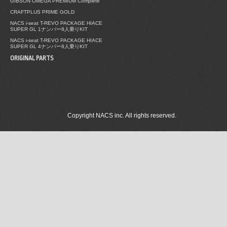
GIBSON OMEGA PREMIUM Complete
CRAFTPLUS PRIME GOLD
NACS i-seat T-REVO PACKAGE HIACE
SUPER GL 1ナンバー8人乗りKIT
NACS i-seat T-REVO PACKAGE HIACE
SUPER GL 4ナンバー8人乗りKIT
ORIGINAL PARTS
Copyright NACS inc. All rights reserved.