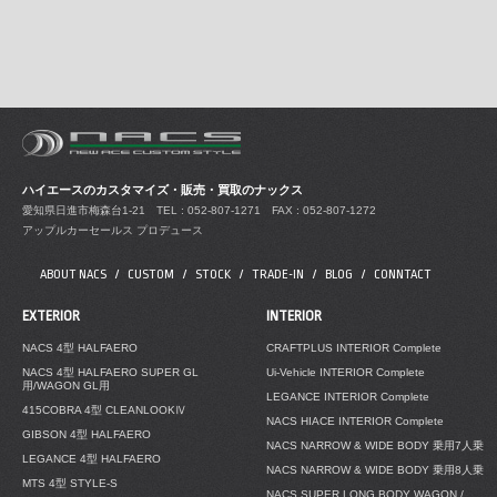
ハイエースのカスタマイズ・販売・買取のナックス
愛知県日進市梅森台1-21
TEL : 052-807-1271 FAX : 052-807-1272
アップルカーセールス プロデュース
ABOUT NACS
CUSTOM
STOCK
TRADE-IN
BLOG
CONNTACT
EXTERIOR
INTERIOR
NACS 4型 HALFAERO
CRAFTPLUS INTERIOR Complete
NACS 4型 HALFAERO SUPER GL
Ui-Vehicle INTERIOR Complete
用/WAGON GL用
LEGANCE INTERIOR Complete
415COBRA 4型 CLEANLOOKⅣ
NACS HIACE INTERIOR Complete
GIBSON 4型 HALFAERO
NACS NARROW & WIDE BODY 乗用7人乗
LEGANCE 4型 HALFAERO
NACS NARROW & WIDE BODY 乗用8人乗
MTS 4型 STYLE-S
NACS SUPER LONG BODY WAGON /