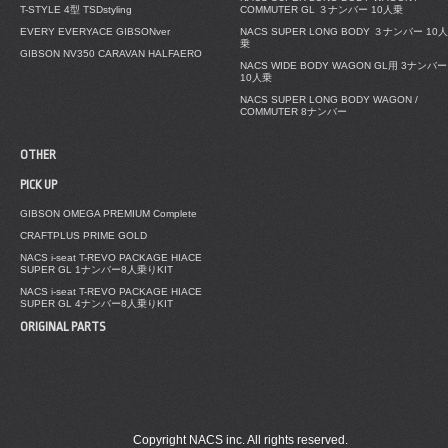
T-STYLE 4型 TSDstyling
COMMUTER GL ３ナンバー 10人乗
EVERY EVERYACE GIBSONver
NACS SUPER LONG BODY ３ナンバー 10人
乗
GIBSON NV350 CARAVAN HALFAERO
NACS WIDE BODY WAGON GL用 3ナンバー
10人乗
NACS SUPER LONG BODY WAGON /
COMMUTER 8ナンバー
OTHER
PICK UP
GIBSON OMEGA PREMIUM Complete
CRAFTPLUS PRIME GOLD
NACS i-seat T-REVO PACKAGE HIACE
SUPER GL 1ナンバー8人乗りKIT
NACS i-seat T-REVO PACKAGE HIACE
SUPER GL 4ナンバー8人乗りKIT
ORIGINAL PARTS
Copyright NACS inc. All rights reserved.