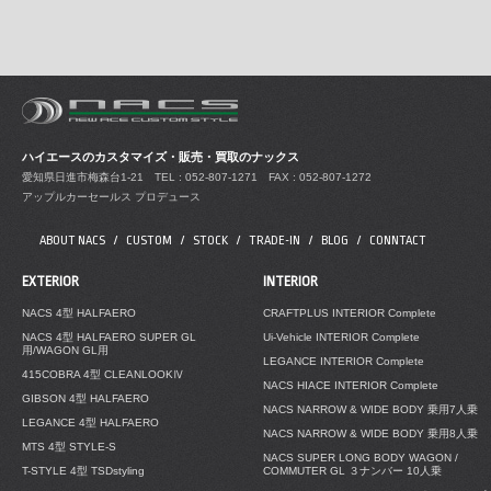
ハイエースのカスタマイズ・販売・買取のナックス
愛知県日進市梅森台1-21
TEL : 052-807-1271 FAX : 052-807-1272
アップルカーセールス プロデュース
ABOUT NACS
CUSTOM
STOCK
TRADE-IN
BLOG
CONNTACT
EXTERIOR
INTERIOR
NACS 4型 HALFAERO
CRAFTPLUS INTERIOR Complete
NACS 4型 HALFAERO SUPER GL
Ui-Vehicle INTERIOR Complete
用/WAGON GL用
LEGANCE INTERIOR Complete
415COBRA 4型 CLEANLOOKⅣ
NACS HIACE INTERIOR Complete
GIBSON 4型 HALFAERO
NACS NARROW & WIDE BODY 乗用7人乗
LEGANCE 4型 HALFAERO
NACS NARROW & WIDE BODY 乗用8人乗
MTS 4型 STYLE-S
NACS SUPER LONG BODY WAGON /
T-STYLE 4型 TSDstyling
COMMUTER GL ３ナンバー 10人乗