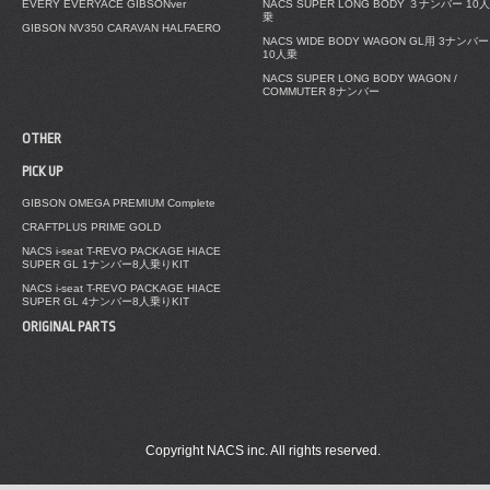
EVERY EVERYACE GIBSONver
NACS SUPER LONG BODY ３ナンバー 10人
乗
GIBSON NV350 CARAVAN HALFAERO
NACS WIDE BODY WAGON GL用 3ナンバー
10人乗
NACS SUPER LONG BODY WAGON /
COMMUTER 8ナンバー
OTHER
PICK UP
GIBSON OMEGA PREMIUM Complete
CRAFTPLUS PRIME GOLD
NACS i-seat T-REVO PACKAGE HIACE
SUPER GL 1ナンバー8人乗りKIT
NACS i-seat T-REVO PACKAGE HIACE
SUPER GL 4ナンバー8人乗りKIT
ORIGINAL PARTS
Copyright NACS inc. All rights reserved.