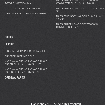
NACS SUPER LONG BODY WAGON /
T-STYLE 4型 TSDstyling
COMMUTER GL ３ナンバー 10人乗
EVERY EVERYACE GIBSONver
NACS SUPER LONG BODY ３ナンバー 10人
乗
GIBSON NV350 CARAVAN HALFAERO
NACS WIDE BODY WAGON GL用 3ナンバー
10人乗
NACS SUPER LONG BODY WAGON /
COMMUTER 8ナンバー
OTHER
PICK UP
GIBSON OMEGA PREMIUM Complete
CRAFTPLUS PRIME GOLD
NACS i-seat T-REVO PACKAGE HIACE
SUPER GL 1ナンバー8人乗りKIT
NACS i-seat T-REVO PACKAGE HIACE
SUPER GL 4ナンバー8人乗りKIT
ORIGINAL PARTS
Copyright NACS inc. All rights reserved.