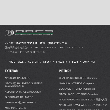
ハイエースのカスタマイズ・販売・買取のナックス
愛知県日進市梅森台1-21
TEL : 052-807-1271 FAX : 052-807-1272
アップルカーセールス プロデュース
ABOUT NACS
CUSTOM
STOCK
TRADE-IN
BLOG
CONNTACT
EXTERIOR
INTERIOR
NACS 4型 HALFAERO
CRAFTPLUS INTERIOR Complete
NACS 4型 HALFAERO SUPER GL
Ui-Vehicle INTERIOR Complete
用/WAGON GL用
LEGANCE INTERIOR Complete
415COBRA 4型 CLEANLOOKⅣ
NACS HIACE INTERIOR Complete
GIBSON 4型 HALFAERO
NACS NARROW & WIDE BODY 乗用7人乗
LEGANCE 4型 HALFAERO
NACS NARROW & WIDE BODY 乗用8人乗
MTS 4型 STYLE-S