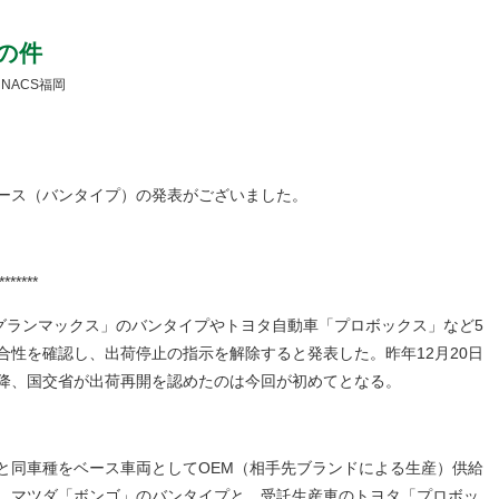
の件
: NACS福岡
ース（バンタイプ）の発表がございました。
*******
「グランマックス」のバンタイプやトヨタ自動車「プロボックス」など5
合性を確認し、出荷停止の指示を解除すると発表した。昨年12月20日
降、国交省が出荷再開を認めたのは今回が初めてとなる。
と同車種をベース車両としてOEM（相手先ブランドによる生産）供給
、マツダ「ボンゴ」のバンタイプと、受託生産車のトヨタ「プロボッ