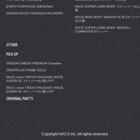
EVERY EVERYACE GIBSONver
NACS SUPER LONG BODY ３ナンバー 10人
乗
GIBSON NV350 CARAVAN HALFAERO
NACS WIDE BODY WAGON GL用 3ナンバー
10人乗
NACS SUPER LONG BODY WAGON /
COMMUTER 8ナンバー
OTHER
PICK UP
GIBSON OMEGA PREMIUM Complete
CRAFTPLUS PRIME GOLD
NACS i-seat T-REVO PACKAGE HIACE
SUPER GL 1ナンバー8人乗りKIT
NACS i-seat T-REVO PACKAGE HIACE
SUPER GL 4ナンバー8人乗りKIT
ORIGINAL PARTS
Copyright NACS inc. All rights reserved.