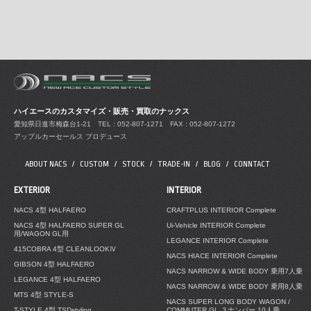
ハイエースのカスタマイズ・販売・買取のナックス
愛知県日進市梅森台1-21
TEL : 052-807-1271 FAX : 052-807-1272
アップルカーセールス プロデュース
ABOUT NACS
CUSTOM
STOCK
TRADE-IN
BLOG
CONNTACT
EXTERIOR
INTERIOR
NACS 4型 HALFAERO
CRAFTPLUS INTERIOR Complete
NACS 4型 HALFAERO SUPER GL
Ui-Vehicle INTERIOR Complete
用/WAGON GL用
LEGANCE INTERIOR Complete
415COBRA 4型 CLEANLOOKⅣ
NACS HIACE INTERIOR Complete
GIBSON 4型 HALFAERO
NACS NARROW & WIDE BODY 乗用7人乗
LEGANCE 4型 HALFAERO
NACS NARROW & WIDE BODY 乗用8人乗
MTS 4型 STYLE-S
NACS SUPER LONG BODY WAGON /
T-STYLE 4型 TSDstyling
COMMUTER GL ３ナンバー 10人乗