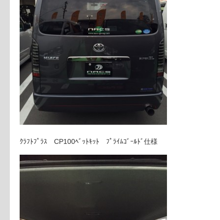
ｸﾗﾌﾄﾌﾟﾗｽ CP100ﾍﾞｯﾄｷｯﾄ ﾌﾟﾗｲﾑｺﾞｰﾙﾄﾞ仕様