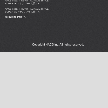
NACS i-seat T-REVO PACKAGE HIACE
SUPER GL 1ナンバー8人乗りKIT
NACS i-seat T-REVO PACKAGE HIACE
SUPER GL 4ナンバー8人乗りKIT
ORIGINAL PARTS
Copyright NACS inc. All rights reserved.