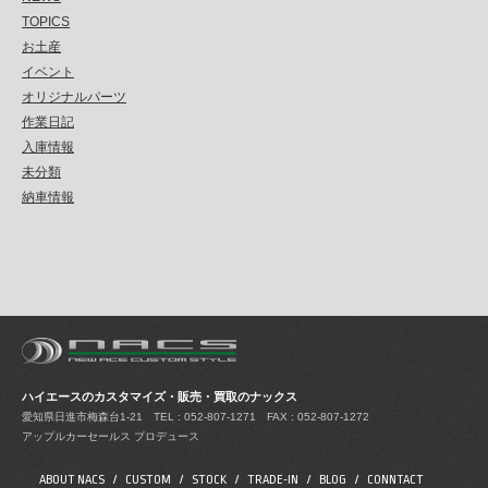
TOPICS
お土産
イベント
オリジナルパーツ
作業日記
入庫情報
未分類
納車情報
ハイエースのカスタマイズ・販売・買取のナックス
愛知県日進市梅森台1-21
TEL : 052-807-1271 FAX : 052-807-1272
アップルカーセールス プロデュース
ABOUT NACS
CUSTOM
STOCK
TRADE-IN
BLOG
CONNTACT