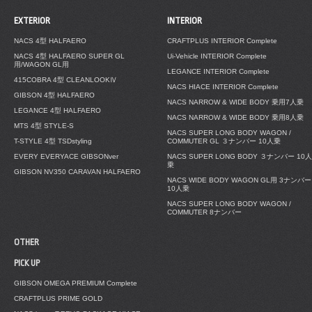
EXTERIOR
INTERIOR
NACS 4型 HALFAERO
CRAFTPLUS INTERIOR Complete
NACS 4型 HALFAERO SUPER GL
Ui-Vehicle INTERIOR Complete
用/WAGON GL用
LEGANCE INTERIOR Complete
415COBRA 4型 CLEANLOOKⅣ
NACS HIACE INTERIOR Complete
GIBSON 4型 HALFAERO
NACS NARROW & WIDE BODY 乗用7人乗
LEGANCE 4型 HALFAERO
NACS NARROW & WIDE BODY 乗用8人乗
MTS 4型 STYLE-S
NACS SUPER LONG BODY WAGON /
T-STYLE 4型 TSDstyling
COMMUTER GL ３ナンバー 10人乗
EVERY EVERYACE GIBSONver
NACS SUPER LONG BODY ３ナンバー 10人
乗
GIBSON NV350 CARAVAN HALFAERO
NACS WIDE BODY WAGON GL用 3ナンバー
10人乗
NACS SUPER LONG BODY WAGON /
COMMUTER 8ナンバー
OTHER
PICK UP
GIBSON OMEGA PREMIUM Complete
CRAFTPLUS PRIME GOLD