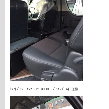
ｸﾗﾌﾄﾌﾟﾗｽ ｾﾝﾀｰｺﾝｿｰﾙBOX ﾌﾟﾗｲﾑｺﾞｰﾙﾄﾞ仕様