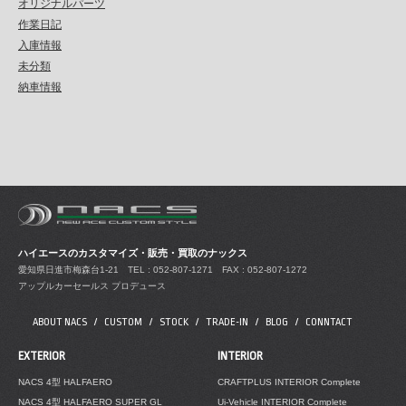
オリジナルパーツ
作業日記
入庫情報
未分類
納車情報
ハイエースのカスタマイズ・販売・買取のナックス
愛知県日進市梅森台1-21
TEL : 052-807-1271 FAX : 052-807-1272
アップルカーセールス プロデュース
ABOUT NACS
CUSTOM
STOCK
TRADE-IN
BLOG
CONNTACT
EXTERIOR
INTERIOR
NACS 4型 HALFAERO
CRAFTPLUS INTERIOR Complete
NACS 4型 HALFAERO SUPER GL
Ui-Vehicle INTERIOR Complete