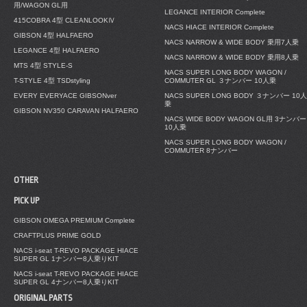
用/WAGON GL用
LEGANCE INTERIOR Complete
415COBRA 4型 CLEANLOOKⅣ
NACS HIACE INTERIOR Complete
GIBSON 4型 HALFAERO
NACS NARROW & WIDE BODY 乗用7人乗
LEGANCE 4型 HALFAERO
NACS NARROW & WIDE BODY 乗用8人乗
MTS 4型 STYLE-S
NACS SUPER LONG BODY WAGON /
T-STYLE 4型 TSDstyling
COMMUTER GL ３ナンバー 10人乗
EVERY EVERYACE GIBSONver
NACS SUPER LONG BODY ３ナンバー 10人
乗
GIBSON NV350 CARAVAN HALFAERO
NACS WIDE BODY WAGON GL用 3ナンバー
10人乗
NACS SUPER LONG BODY WAGON /
COMMUTER 8ナンバー
OTHER
PICK UP
GIBSON OMEGA PREMIUM Complete
CRAFTPLUS PRIME GOLD
NACS i-seat T-REVO PACKAGE HIACE
SUPER GL 1ナンバー8人乗りKIT
NACS i-seat T-REVO PACKAGE HIACE
SUPER GL 4ナンバー8人乗りKIT
ORIGINAL PARTS