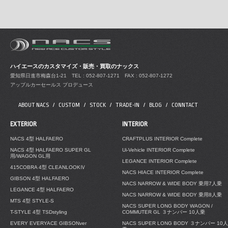
ハイエースのカスタマイズ・販売・買取のナックス
愛知県日進市梅森台1-21
TEL : 052-807-1271 FAX : 052-807-1272
アップルカーセールス プロデュース
ABOUT NACS
CUSTOM
STOCK
TRADE-IN
BLOG
CONNTACT
EXTERIOR
INTERIOR
NACS 4型 HALFAERO
CRAFTPLUS INTERIOR Complete
NACS 4型 HALFAERO SUPER GL
Ui-Vehicle INTERIOR Complete
用/WAGON GL用
LEGANCE INTERIOR Complete
415COBRA 4型 CLEANLOOKⅣ
NACS HIACE INTERIOR Complete
GIBSON 4型 HALFAERO
NACS NARROW & WIDE BODY 乗用7人乗
LEGANCE 4型 HALFAERO
NACS NARROW & WIDE BODY 乗用8人乗
MTS 4型 STYLE-S
NACS SUPER LONG BODY WAGON /
T-STYLE 4型 TSDstyling
COMMUTER GL ３ナンバー 10人乗
EVERY EVERYACE GIBSONver
NACS SUPER LONG BODY ３ナンバー 10人