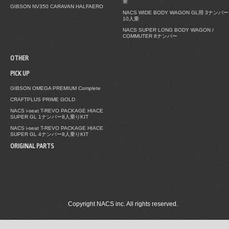
乗
GIBSON NV350 CARAVAN HALFAERO
NACS WIDE BODY WAGON GL用 3ナンバー
10人乗
NACS SUPER LONG BODY WAGON /
COMMUTER 8ナンバー
OTHER
PICK UP
GIBSON OMEGA PREMIUM Complete
CRAFTPLUS PRIME GOLD
NACS i-seat T-REVO PACKAGE HIACE
SUPER GL 1ナンバー8人乗りKIT
NACS i-seat T-REVO PACKAGE HIACE
SUPER GL 4ナンバー8人乗りKIT
ORIGINAL PARTS
Copyright NACS inc. All rights reserved.