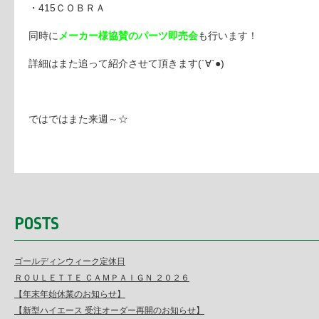
・415ＣＯＢＲＡ
同時に
メーカー様協賛のパーツ即売会
も行います！
詳細はまた追って紹介させて頂きます(´∀`●)
ではではまた来週～☆
POSTS
ゴールディンウィーク定休日
ＲＯＵＬＥＴＴＥ ＣＡＭＰＡＩＧＮ ２０２６
【年末年始休業のお知らせ】
【新型ハイエース 受注オーダー再開のお知らせ】