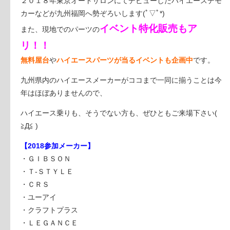
２０１８年東京オートサロンにてデビューしたハイエースデモ
カーなどが九州福岡へ勢ぞろいします(ﾟ▽ﾟ*)
イベント特化販売もア
また、現地でのパーツの
リ！！
無料屋台
や
ハイエースパーツが当るイベントも企画中
です。
九州県内のハイエースメーカーがココまで一同に揃うことは今
年はほぼありませんので、
ハイエース乗りも、そうでない方も、ぜひともご来場下さい(
≧Д≦ )
【2018参加メーカー】
・ＧＩＢＳＯＮ
・Ｔ-ＳＴＹＬＥ
・ＣＲＳ
・ユーアイ
・クラフトプラス
・ＬＥＧＡＮＣＥ