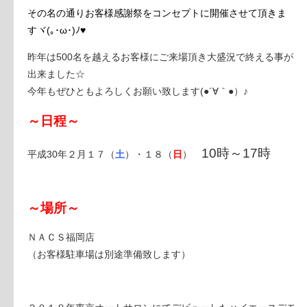
その名の通りお客様感謝祭をコンセプトに
開催させて頂きま
すヾ(｡･ω･)ﾉ♥
昨年は500名を越えるお客様にご来場頂き大盛況で終える事が
出来ました☆
今年もぜひともよろしくお願い致します(●´∀｀●）♪
～日程～
10時～17時
平成30年２月１７（
土
）・１８（
日
）
～場所～
ＮＡＣＳ福岡店
（お客様駐車場は別途準備致します）