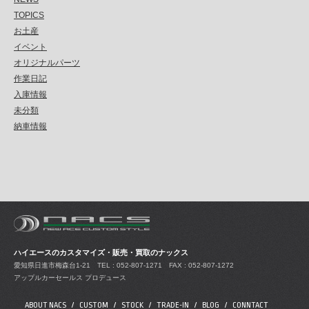
TOPICS
お土産
イベント
オリジナルパーツ
作業日記
入庫情報
未分類
納車情報
ハイエースのカスタマイズ・販売・買取のナックス
愛知県日進市梅森台1-21
TEL : 052-807-1271 FAX : 052-807-1272
アップルカーセールス プロデュース
ABOUT NACS
CUSTOM
STOCK
TRADE-IN
BLOG
CONNTACT