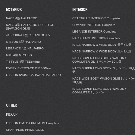
EXTERIOR
INTERIOR
NACS 4型 HALFAERO
CRAFTPLUS INTERIOR Complete
NACS 4型 HALFAERO SUPER GL
Ui-Vehicle INTERIOR Complete
用/WAGON GL用
LEGANCE INTERIOR Complete
415COBRA 4型 CLEANLOOKⅣ
NACS HIACE INTERIOR Complete
GIBSON 4型 HALFAERO
NACS NARROW & WIDE BODY 乗用7人乗
LEGANCE 4型 HALFAERO
NACS NARROW & WIDE BODY 乗用8人乗
MTS 4型 STYLE-S
NACS SUPER LONG BODY WAGON /
T-STYLE 4型 TSDstyling
COMMUTER GL ３ナンバー 10人乗
EVERY EVERYACE GIBSONver
NACS SUPER LONG BODY ３ナンバー 10人
乗
GIBSON NV350 CARAVAN HALFAERO
NACS WIDE BODY WAGON GL用 3ナンバー
10人乗
NACS SUPER LONG BODY WAGON /
COMMUTER 8ナンバー
OTHER
PICK UP
GIBSON OMEGA PREMIUM Complete
CRAFTPLUS PRIME GOLD