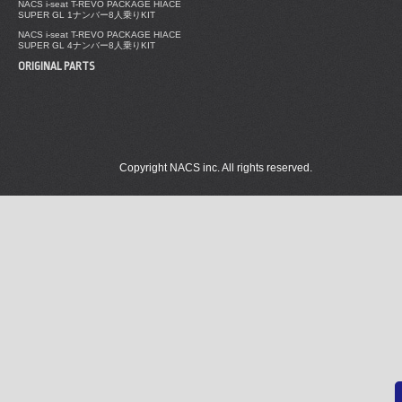
NACS i-seat T-REVO PACKAGE HIACE
SUPER GL 1ナンバー8人乗りKIT
NACS i-seat T-REVO PACKAGE HIACE
SUPER GL 4ナンバー8人乗りKIT
ORIGINAL PARTS
Copyright NACS inc. All rights reserved.