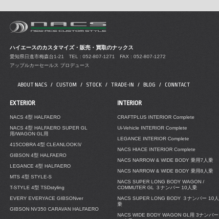
ハイエースのカスタマイズ・販売・買取のナックス
愛知県日進市梅森台1-21
TEL : 052-807-1271 FAX : 052-807-1272
アップルカーセールス プロデュース
ABOUT NACS
CUSTOM
STOCK
TRADE-IN
BLOG
CONNTACT
EXTERIOR
INTERIOR
NACS 4型 HALFAERO
CRAFTPLUS INTERIOR Complete
NACS 4型 HALFAERO SUPER GL
Ui-Vehicle INTERIOR Complete
用/WAGON GL用
LEGANCE INTERIOR Complete
415COBRA 4型 CLEANLOOKⅣ
NACS HIACE INTERIOR Complete
GIBSON 4型 HALFAERO
NACS NARROW & WIDE BODY 乗用7人乗
LEGANCE 4型 HALFAERO
NACS NARROW & WIDE BODY 乗用8人乗
MTS 4型 STYLE-S
NACS SUPER LONG BODY WAGON /
T-STYLE 4型 TSDstyling
COMMUTER GL ３ナンバー 10人乗
EVERY EVERYACE GIBSONver
NACS SUPER LONG BODY ３ナンバー 10人
乗
GIBSON NV350 CARAVAN HALFAERO
NACS WIDE BODY WAGON GL用 3ナンバー