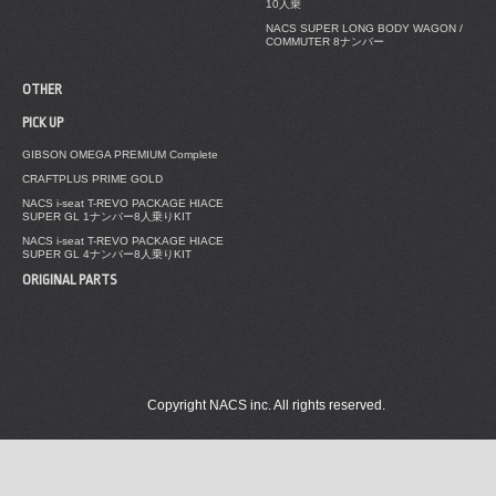
10人乗
NACS SUPER LONG BODY WAGON /
COMMUTER 8ナンバー
OTHER
PICK UP
GIBSON OMEGA PREMIUM Complete
CRAFTPLUS PRIME GOLD
NACS i-seat T-REVO PACKAGE HIACE
SUPER GL 1ナンバー8人乗りKIT
NACS i-seat T-REVO PACKAGE HIACE
SUPER GL 4ナンバー8人乗りKIT
ORIGINAL PARTS
Copyright NACS inc. All rights reserved.