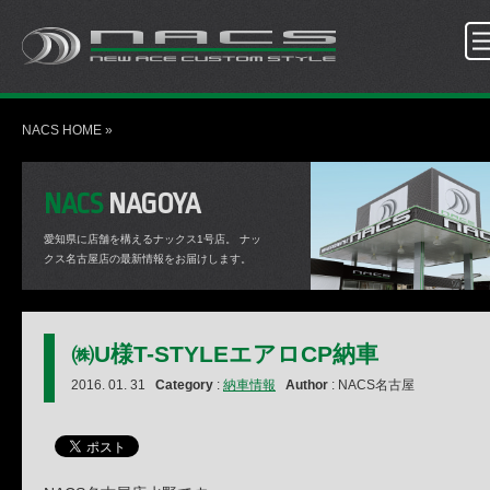
NACS HOME
»
NACS
NAGOYA
愛知県に店舗を構えるナックス1号店。
ナッ
クス名古屋店の最新情報をお届けします。
㈱U様T-STYLEエアロCP納車
2016. 01. 31
Category
:
納車情報
Author
: NACS名古屋