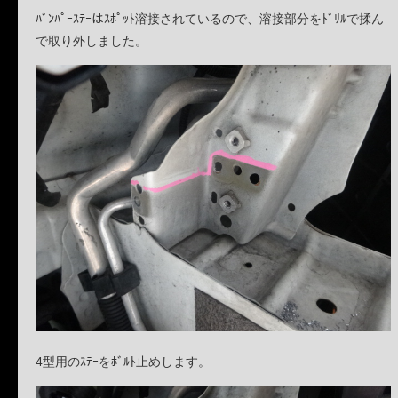
ﾊﾞﾝﾊﾟｰｽﾃｰはｽﾎﾟｯﾄ溶接されているので、溶接部分をﾄﾞﾘﾙで揉ん
で取り外しました。
4型用のｽﾃｰをﾎﾞﾙﾄ止めします。