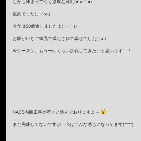
しかも薄まってなく濃厚な練乳(●´ω｀●)
最高でした(。-`ω-)
今年は50個食しましたよ(´ー｀)♪
お腹がいちご練乳で満たされて幸せでした(´ω`)
今シーズン、もう一回くらい挑戦してきたいと思います！！
NACS内装工事が着々と進んでおりますよ～
まだ完成してないですが、今はこんな感じになってます(*^^*)