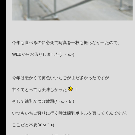
今年も食べるのに必死で写真を一枚も撮らなかったので、
WEBからお借りしました(。-`ω-)
今年は暖かくて黄色いいちごがまだ多かったですが
甘くてとっても美味しかった
！
そして練乳がつけ放題(/・ω・)/！
いつもいちご狩りに行く時は練乳ボトルを買ってくんですが、
ここだと不要(●´ω｀●)