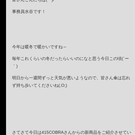
事務員水谷です！
今年は暖冬で暖かいですね～
毎年これくらいの冬だったらいいのになと思う今日この頃(´ー
｀)
明日から一週間ずっと天気が悪いようなので、皆さん傘は忘れ
ず持ち歩いてくださいね(;O;)
さてさて今日は415COBRAさんからの新商品をご紹介させてい