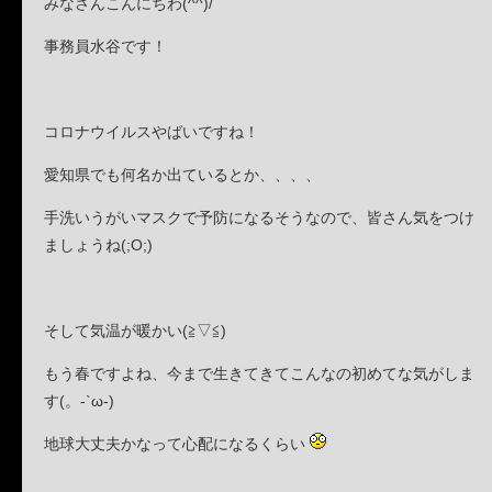
みなさんこんにちわ(^^)/
事務員水谷です！
コロナウイルスやばいですね！
愛知県でも何名か出ているとか、、、、
手洗いうがいマスクで予防になるそうなので、皆さん気をつけ
ましょうね(;O;)
そして気温が暖かい(≧▽≦)
もう春ですよね、今まで生きてきてこんなの初めてな気がしま
す(。-`ω-)
地球大丈夫かなって心配になるくらい