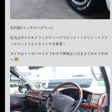
玄武製2インチローダウンに
足元はＷＯＲＫクラッグティーグラビックＩＩグリミットブラ
ックカットリム１６インチを装着！
タイヤはトーヨーＨ２０ですので車検はこのままでＯＫですゆ
ー