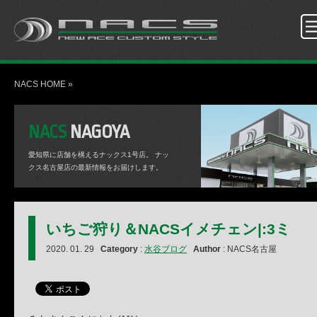
NACS HOME
»
NACS
NAGOYA
愛知県に店舗を構えるナックス1号店。
ナッ
クス名古屋店の最新情報をお届けします。
いちご狩り＆NACSイメチェン|:3ミ
2020. 01. 29
Category
:
水谷ブログ
Author
: NACS名古屋