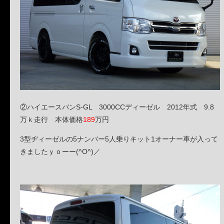
②ハイエースバンS-GL 3000CCディーゼル 2012年式 9.8
万ｋ走行 本体価格
189
万円
3型ヂィーゼルの5ナンバー5人乗りキット1オーナー車が入って
きましたｙｏーー(^O^)／