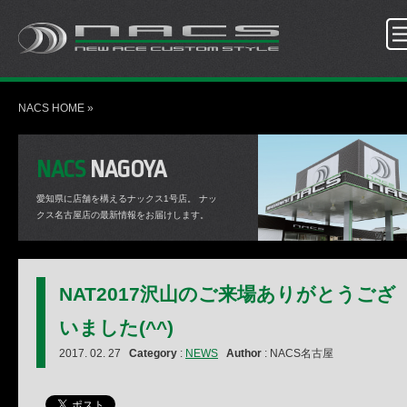
NACS HOME
»
NACS
NAGOYA
愛知県に店舗を構えるナックス1号店。
ナッ
クス名古屋店の最新情報をお届けします。
NAT2017沢山のご来場ありがとうござ
いました(^^)
2017. 02. 27
Category
:
NEWS
Author
: NACS名古屋