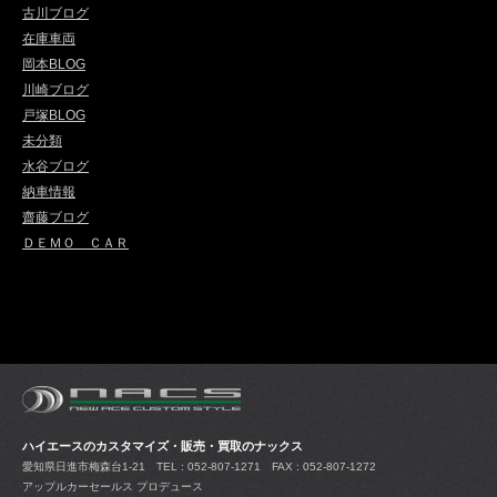
古川ブログ
在庫車両
岡本BLOG
川崎ブログ
戸塚BLOG
未分類
水谷ブログ
納車情報
齋藤ブログ
ＤＥＭＯ ＣＡＲ
ハイエースのカスタマイズ・販売・買取のナックス
愛知県日進市梅森台1-21
TEL : 052-807-1271 FAX : 052-807-1272
アップルカーセールス プロデュース