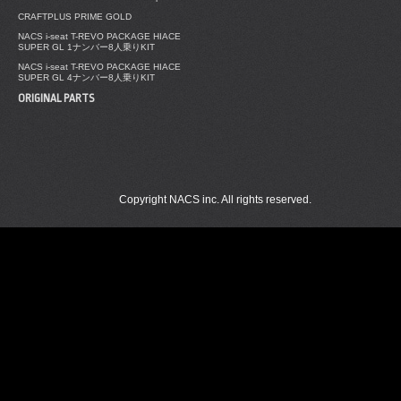
CRAFTPLUS PRIME GOLD
NACS i-seat T-REVO PACKAGE HIACE
SUPER GL 1ナンバー8人乗りKIT
NACS i-seat T-REVO PACKAGE HIACE
SUPER GL 4ナンバー8人乗りKIT
ORIGINAL PARTS
Copyright NACS inc. All rights reserved.