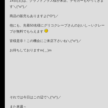
14日(土)は、クラフトプラス様が来店、デモカーもやってきま
す＼(^o^)／
商品の販売もありますよ(^O^)／
他にも、先着50名様にグリコクレープさんのおいし～いクレー
プが無料でもらえます
皆様是非！この機会にご来店下さいね＼(^o^)／
お待ちしておりますm(＿)m
それでは今日はこの辺で＼(^o^)／
また来週～