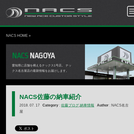
NACS HOME
»
NACS
NAGOYA
愛知県に店舗を構えるナックス1号店。
ナッ
クス名古屋店の最新情報をお届けします。
NACS佐藤の納車紹介
2018. 07. 17
Category
:
佐藤ブログ
,
納車情報
Author
: NACS名古
屋