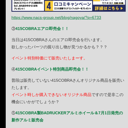
https://www.nacs-group.net/blog/nagoya/?p=6733
③
415COBRAエアロ即売会！！
当日は415COBRAさんのエアロ即売会を行います。
欲しかったパーツの掘り出し物が見つかるかも？？？
イベント特別特価にて販売いたしまーす。
④
415COBRAイベント特別商品即売会！！
普段は販売していない415COBRAさんオリジナル商品を販売い
たします。
イベント時しか購入できないオリジナル商品
ですので是非この
機会にいかがでしょうか？
⑤
415COBRA製BADRUCKERアルミホイール＆7月1日発売の
新作アルミ販売会