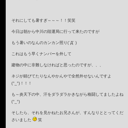
それにしても暑すぎ～～～！！笑笑
今日は朝から中川の陸運局に行って来たのですが
もう暑いのなんのカンカン照り(´Д` )
これはもう早くナンバーを外して
建物の中に非難しなければと思ったのですが、、、
ネジが錆びてたりなんやかんやで全然外せないんですよ
(°_°)！！！
も～炎天下の中、汗をダラダラかきながら格闘してましたよね
(°_°)
そしたら、それを見かねたお兄さんが、すんなりととってくだ
さいました
笑