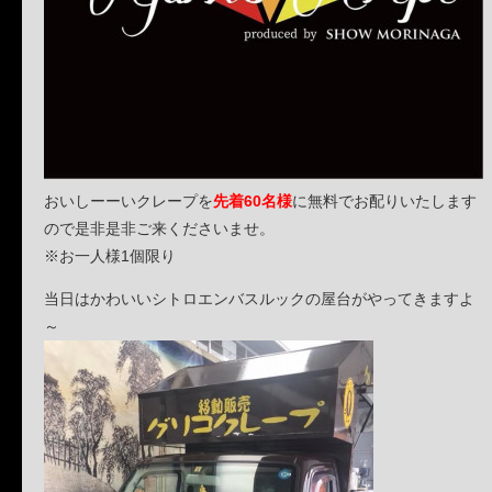
おいしーーいクレープを
先着60名様
に無料でお配りいたします
ので是非是非ご来くださいませ。
※お一人様1個限り
当日はかわいいシトロエンバスルックの屋台がやってきますよ
～