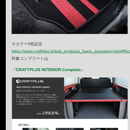
※カラー3色設定
https://www.craftplus.jp/sub_products_hiace_accessory.html#flo
対象コンプリートは
『
CRAFTPLUS INTERIOR Complete
』