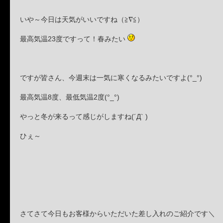
いや～今日は天気がいいですね（≧∇≦）
最高気温23度ですって！春みたい
ですが皆さん、今週末は一気に寒くなるみたいですよ(°_°)
最高気温8度、最低気温2度(°_°)
やっと冬が来るって感じがしますね(´Д` )
ひぇ～
さてさて今日もお客様からいただいた差し入れのご紹介です＼