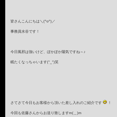
皆さんこんにちは＼(^o^)／
事務員水谷です！
今日風邪は強いけど、ぽかぽか陽気ですね～♪
眠たくなっちゃいます(°_°)笑
さてさて今日もお客様から頂いた差し入れのご紹介です
！
今回も佐藤さんからお送り致しますm(＿)m