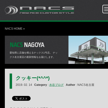
NACS HOME
»
NACS
NAGOYA
愛知県に店舗を構えるナックス1号店。
ナッ
クス名古屋店の最新情報をお届けします。
クッキー(*^^*)
2019. 02. 14
Category
:
水谷ブログ
Author
: NACS名古屋