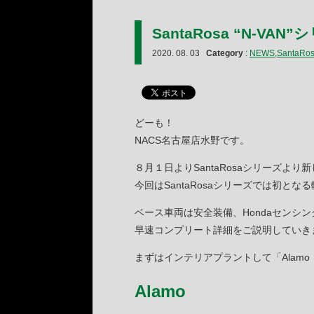
SantaRosa “N-VAN
2020. 08. 03
Category
:
NEWS
,
SantaRo
どーも！
NACS名古屋店水野です。
８月１日よりSantaRosaシリーズよ
今回はSantaRosaシリーズでは初と
ベース車両は安全装備、Hondaセンシン
早速コンプリート詳細をご説明していき
まずはインテリアプラントして「Alam
Alamo