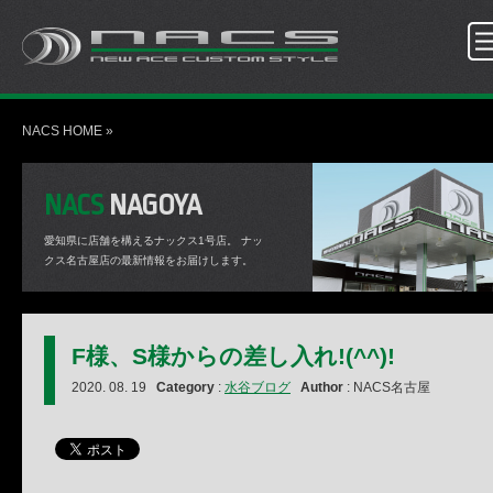
NACS HOME
»
NACS
NAGOYA
愛知県に店舗を構えるナックス1号店。
ナッ
クス名古屋店の最新情報をお届けします。
F様、S様からの差し入れ!(^^)!
2020. 08. 19
Category
:
水谷ブログ
Author
: NACS名古屋