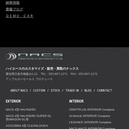
納車情報
齋藤ブログ
ＤＥＭＯ ＣＡＲ
ハイエースのカスタマイズ・販売・買取のナックス
愛知県日進市梅森台1-21
TEL : 052-807-1271 FAX : 052-807-1272
アップルカーセールス プロデュース
ABOUT NACS
CUSTOM
STOCK
TRADE-IN
BLOG
CONNTACT
EXTERIOR
INTERIOR
NACS 4型 HALFAERO
CRAFTPLUS INTERIOR Complete
NACS 4型 HALFAERO SUPER GL
Ui-Vehicle INTERIOR Complete
用/WAGON GL用
LEGANCE INTERIOR Complete
415COBRA 4型 CLEANLOOKⅣ
NACS HIACE INTERIOR Complete