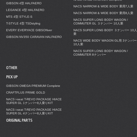
GIBSON 4型 HALFAERO
NACS NARROW & WIDE BODY 乗用7人乗
LEGANCE 4型 HALFAERO
NACS NARROW & WIDE BODY 乗用8人乗
MTS 4型 STYLE-S
NACS SUPER LONG BODY WAGON /
T-STYLE 4型 TSDstyling
COMMUTER GL ３ナンバー 10人乗
EVERY EVERYACE GIBSONver
NACS SUPER LONG BODY ３ナンバー 10人
乗
GIBSON NV350 CARAVAN HALFAERO
NACS WIDE BODY WAGON GL用 3ナンバー
10人乗
NACS SUPER LONG BODY WAGON /
COMMUTER 8ナンバー
OTHER
PICK UP
GIBSON OMEGA PREMIUM Complete
CRAFTPLUS PRIME GOLD
NACS i-seat T-REVO PACKAGE HIACE
SUPER GL 1ナンバー8人乗りKIT
NACS i-seat T-REVO PACKAGE HIACE
SUPER GL 4ナンバー8人乗りKIT
ORIGINAL PARTS