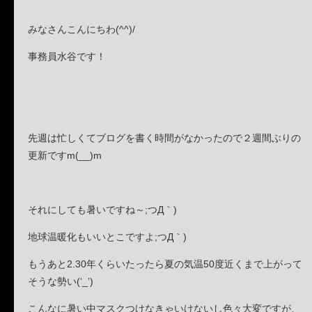
みなさんこんにちわ(^^)/
事務員水谷です！
先週は忙しくてブログを書く時間がなかったので２週間ぶりの
更新ですm(__)m
それにしても暑いですね～;つД｀)
地球温暖化もいいとこですよ;つД｀)
もうあと2.30年くらいたったら夏の気温50度近くまで上がって
そうな勢い(‘_’)
こんなに暑い中マスクつけなきゃいけないし色々大変ですが、