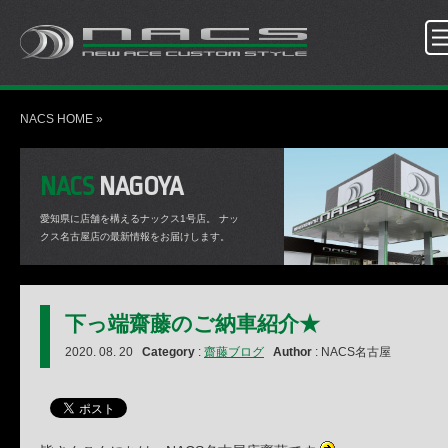
NACS HOME
»
NACS
NAGOYA
愛知県に店舗を構えるナックス1号店。
ナッ
クス名古屋店の最新情報をお届けします。
下っ端齋藤のご納車紹介★
2020. 08. 20
Category
:
齋藤ブログ
Author
: NACS名古屋