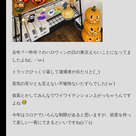
去年？一昨年？のハロウィンの日の東京えらいことになってま
したよね(。-`ω-)
トラックひっくり返して逮捕者が出たりと(‘_’)
若気の至りとも言えない不愉快ないたずらでした(´ω`)
仮装とかしてみんなでワイワイテンション上がっちゃうんです
よね
今年はコロナでいろんな制限があると思いますが、節度を持っ
て楽しい一夜にできるといいですね(≧▽≦)