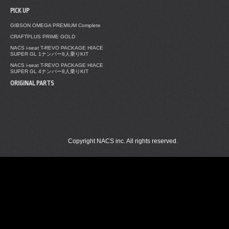
PICK UP
GIBSON OMEGA PREMIUM Complete
CRAFTPLUS PRIME GOLD
NACS i-seat T-REVO PACKAGE HIACE
SUPER GL 1ナンバー8人乗りKIT
NACS i-seat T-REVO PACKAGE HIACE
SUPER GL 4ナンバー8人乗りKIT
ORIGINAL PARTS
Copyright NACS inc. All rights reserved.