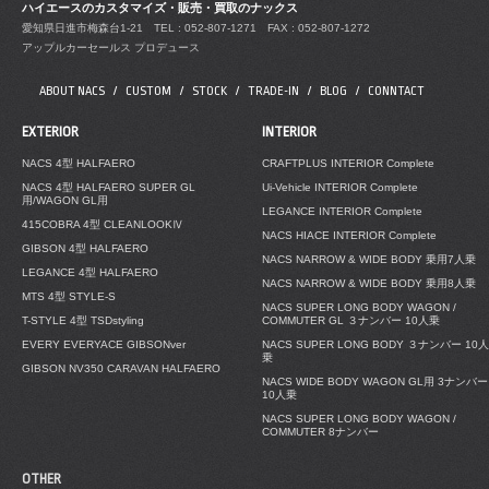
ハイエースのカスタマイズ・販売・買取のナックス
愛知県日進市梅森台1-21
TEL : 052-807-1271 FAX : 052-807-1272
アップルカーセールス プロデュース
ABOUT NACS
CUSTOM
STOCK
TRADE-IN
BLOG
CONNTACT
EXTERIOR
INTERIOR
NACS 4型 HALFAERO
CRAFTPLUS INTERIOR Complete
NACS 4型 HALFAERO SUPER GL
Ui-Vehicle INTERIOR Complete
用/WAGON GL用
LEGANCE INTERIOR Complete
415COBRA 4型 CLEANLOOKⅣ
NACS HIACE INTERIOR Complete
GIBSON 4型 HALFAERO
NACS NARROW & WIDE BODY 乗用7人乗
LEGANCE 4型 HALFAERO
NACS NARROW & WIDE BODY 乗用8人乗
MTS 4型 STYLE-S
NACS SUPER LONG BODY WAGON /
T-STYLE 4型 TSDstyling
COMMUTER GL ３ナンバー 10人乗
EVERY EVERYACE GIBSONver
NACS SUPER LONG BODY ３ナンバー 10人
乗
GIBSON NV350 CARAVAN HALFAERO
NACS WIDE BODY WAGON GL用 3ナンバー
10人乗
NACS SUPER LONG BODY WAGON /
COMMUTER 8ナンバー
OTHER