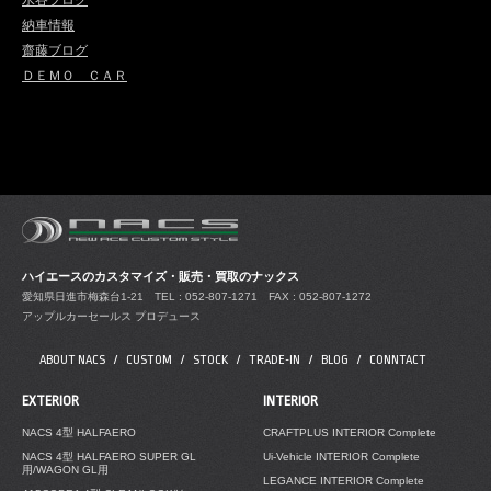
水谷ブログ
納車情報
齋藤ブログ
ＤＥＭＯ ＣＡＲ
ハイエースのカスタマイズ・販売・買取のナックス
愛知県日進市梅森台1-21
TEL : 052-807-1271 FAX : 052-807-1272
アップルカーセールス プロデュース
ABOUT NACS
CUSTOM
STOCK
TRADE-IN
BLOG
CONNTACT
EXTERIOR
INTERIOR
NACS 4型 HALFAERO
CRAFTPLUS INTERIOR Complete
NACS 4型 HALFAERO SUPER GL
Ui-Vehicle INTERIOR Complete
用/WAGON GL用
LEGANCE INTERIOR Complete