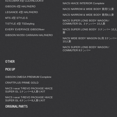
415COBRA 4型 CLEANLOOKⅣ
NACS HIACE INTERIOR Complete
GIBSON 4型 HALFAERO
NACS NARROW & WIDE BODY 乗用7人乗
LEGANCE 4型 HALFAERO
NACS NARROW & WIDE BODY 乗用8人乗
MTS 4型 STYLE-S
NACS SUPER LONG BODY WAGON /
T-STYLE 4型 TSDstyling
COMMUTER GL ３ナンバー 10人乗
EVERY EVERYACE GIBSONver
NACS SUPER LONG BODY ３ナンバー 10人
乗
GIBSON NV350 CARAVAN HALFAERO
NACS WIDE BODY WAGON GL用 3ナンバー
10人乗
NACS SUPER LONG BODY WAGON /
COMMUTER 8ナンバー
OTHER
PICK UP
GIBSON OMEGA PREMIUM Complete
CRAFTPLUS PRIME GOLD
NACS i-seat T-REVO PACKAGE HIACE
SUPER GL 1ナンバー8人乗りKIT
NACS i-seat T-REVO PACKAGE HIACE
SUPER GL 4ナンバー8人乗りKIT
ORIGINAL PARTS