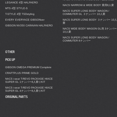
LEGANCE 4型 HALFAERO
NACS NARROW & WIDE BODY 乗用8人乗
MTS 4型 STYLE-S
NACS SUPER LONG BODY WAGON /
T-STYLE 4型 TSDstyling
COMMUTER GL ３ナンバー 10人乗
EVERY EVERYACE GIBSONver
NACS SUPER LONG BODY ３ナンバー 10人
乗
GIBSON NV350 CARAVAN HALFAERO
NACS WIDE BODY WAGON GL用 3ナンバー
10人乗
NACS SUPER LONG BODY WAGON /
COMMUTER 8ナンバー
OTHER
PICK UP
GIBSON OMEGA PREMIUM Complete
CRAFTPLUS PRIME GOLD
NACS i-seat T-REVO PACKAGE HIACE
SUPER GL 1ナンバー8人乗りKIT
NACS i-seat T-REVO PACKAGE HIACE
SUPER GL 4ナンバー8人乗りKIT
ORIGINAL PARTS