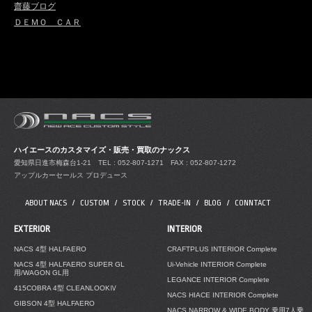
齋藤ブログ
ＤＥＭＯ ＣＡＲ
ハイエースのカスタマイズ・販売・買取のナックス
愛知県日進市梅森台1-21
TEL : 052-807-1271 FAX : 052-807-1272
アップルカーセールス プロデュース
ABOUT NACS
CUSTOM
STOCK
TRADE-IN
BLOG
CONNTACT
EXTERIOR
INTERIOR
NACS 4型 HALFAERO
CRAFTPLUS INTERIOR Complete
NACS 4型 HALFAERO SUPER GL
Ui-Vehicle INTERIOR Complete
用/WAGON GL用
LEGANCE INTERIOR Complete
415COBRA 4型 CLEANLOOKⅣ
NACS HIACE INTERIOR Complete
GIBSON 4型 HALFAERO
NACS NARROW & WIDE BODY 乗用7人乗