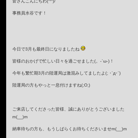
皆さんこんにちわ(^^)/
事務員水谷です！
今日で3月も最終日になりましたね
皆様のおかげで忙しい日々を過ごせました(。-`ω-)！
今年も繁忙期3月の陸運局は激混みしてましたよ(; ･`д･´)
陸運局の方もやっと一息付けますね(;O;)
ご来店してくださった皆様、誠にありがとうございました
m(__)m
納車待ちの方も、もうしばらくお待ちくださいませm(__)m