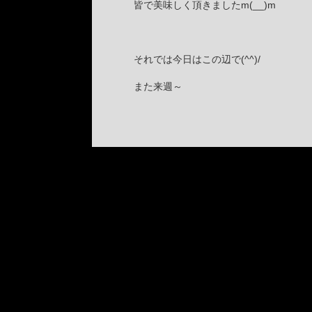
皆で美味しく頂きましたm(__)m
それでは今日はこの辺で(^^)/
また来週～