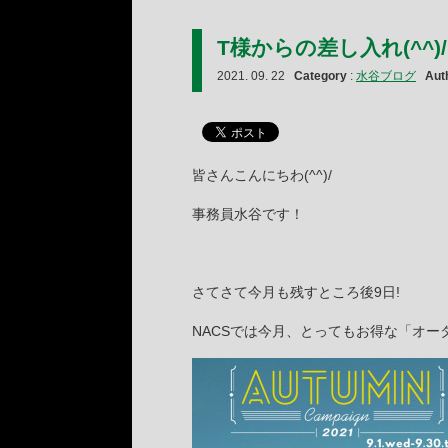
T様からの差し入れ(^^)/
2021. 09. 22
Category
:
水谷ブログ
Aut
皆さんこんにちわ(^^)/
事務員水谷です！
さてさて今月も残すところ後9日!
NACSでは今月、とってもお得な「オータ