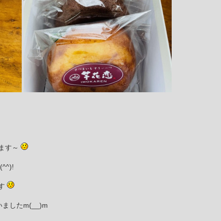
ます～
^)!
す
したm(__)m