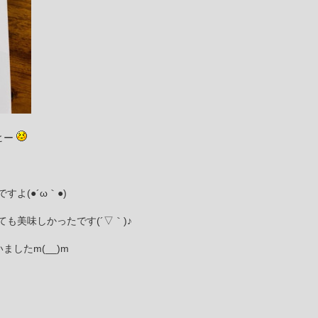
ヒー
よ(●´ω｀●)
も美味しかったです(´▽｀)♪
したm(__)m