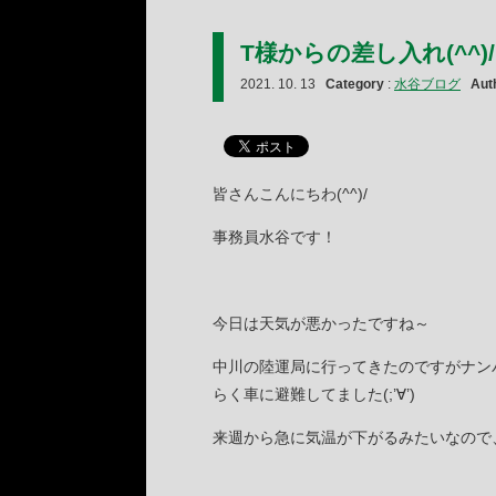
T様からの差し入れ(^^)/
2021. 10. 13
Category
:
水谷ブログ
Aut
皆さんこんにちわ(^^)/
事務員水谷です！
今日は天気が悪かったですね～
中川の陸運局に行ってきたのですがナン
らく車に避難してました(;’∀’)
来週から急に気温が下がるみたいなので、