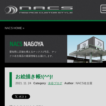
NACS HOME
»
NACS
NAGOYA
愛知県に店舗を構えるナックス1号店。
ナッ
クス名古屋店の最新情報をお届けします。
お絵描き帳!(^^)!
2021. 11. 24
Category
:
水谷ブログ
Author
: NACS名古屋