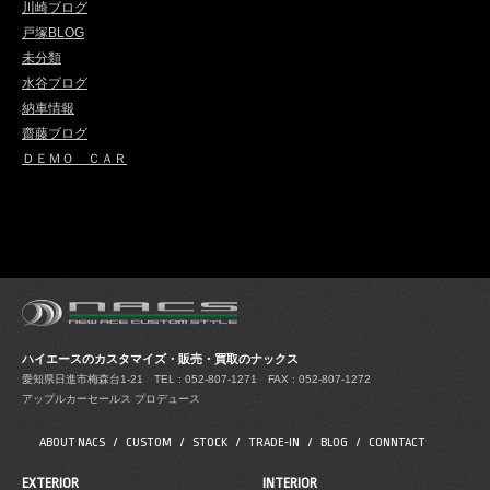
川崎ブログ
戸塚BLOG
未分類
水谷ブログ
納車情報
齋藤ブログ
ＤＥＭＯ ＣＡＲ
ハイエースのカスタマイズ・販売・買取のナックス
愛知県日進市梅森台1-21
TEL : 052-807-1271 FAX : 052-807-1272
アップルカーセールス プロデュース
ABOUT NACS
CUSTOM
STOCK
TRADE-IN
BLOG
CONNTACT
EXTERIOR
INTERIOR