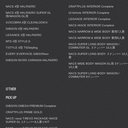
NACS 4型 HALFAERO
CRAFTPLUS INTERIOR Complete
NACS 4型 HALFAERO SUPER GL
Ui-Vehicle INTERIOR Complete
用/WAGON GL用
LEGANCE INTERIOR Complete
415COBRA 4型 CLEANLOOKⅣ
NACS HIACE INTERIOR Complete
GIBSON 4型 HALFAERO
NACS NARROW & WIDE BODY 乗用7人乗
LEGANCE 4型 HALFAERO
NACS NARROW & WIDE BODY 乗用8人乗
MTS 4型 STYLE-S
NACS SUPER LONG BODY WAGON /
T-STYLE 4型 TSDstyling
COMMUTER GL ３ナンバー 10人乗
EVERY EVERYACE GIBSONver
NACS SUPER LONG BODY ３ナンバー 10人
乗
GIBSON NV350 CARAVAN HALFAERO
NACS WIDE BODY WAGON GL用 3ナンバー
10人乗
NACS SUPER LONG BODY WAGON /
COMMUTER 8ナンバー
OTHER
PICK UP
GIBSON OMEGA PREMIUM Complete
CRAFTPLUS PRIME GOLD
NACS i-seat T-REVO PACKAGE HIACE
SUPER GL 1ナンバー8人乗りKIT