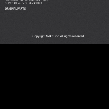
NACS i-seat T-REVO PACKAGE HIACE
SUPER GL 4ナンバー8人乗りKIT
ORIGINAL PARTS
Copyright NACS inc. All rights reserved.