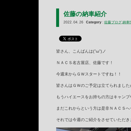
佐藤の納車紹介
2022. 04. 26
Category
:
佐藤ブログ
,
納車
皆さん、こんばんは(”ω”)ノ
ＮＡＣＳ名古屋店、佐藤です！
今週末からＧＷスタートですね！！
皆さんはＧＷのご予定は立てられました
もうハイエースをお持ちの方はキャンプや
まだこれからという方は是非ＮＡＣＳへ
それでは今週のご紹介をさせていただき