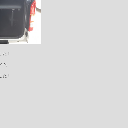
した！
^;
した！