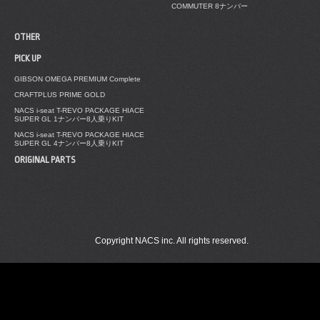
COMMUTER 8ナンバー
OTHER
PICK UP
GIBSON OMEGA PREMIUM Complete
CRAFTPLUS PRIME GOLD
NACS i-seat T-REVO PACKAGE HIACE
SUPER GL 1ナンバー8人乗りKIT
NACS i-seat T-REVO PACKAGE HIACE
SUPER GL 4ナンバー8人乗りKIT
ORIGINAL PARTS
Copyright NACS inc. All rights reserved.