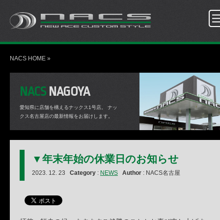
NACS HOME
»
NACS
NAGOYA
愛知県に店舗を構えるナックス1号店。
ナッ
クス名古屋店の最新情報をお届けします。
▼年末年始の休業日のお知らせ
2023. 12. 23
Category
:
NEWS
Author
: NACS名古屋