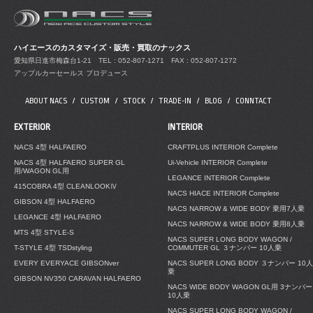
ハイエースのカスタマイズ・販売・買取のナックス
愛知県日進市梅森台1-21
TEL : 052-807-1271 FAX : 052-807-1272
アップルカーセールス プロデュース
ABOUT NACS
CUSTOM
STOCK
TRADE-IN
BLOG
CONNTACT
EXTERIOR
INTERIOR
NACS 4型 HALFAERO
CRAFTPLUS INTERIOR Complete
NACS 4型 HALFAERO SUPER GL
Ui-Vehicle INTERIOR Complete
用/WAGON GL用
LEGANCE INTERIOR Complete
415COBRA 4型 CLEANLOOKⅣ
NACS HIACE INTERIOR Complete
GIBSON 4型 HALFAERO
NACS NARROW & WIDE BODY 乗用7人乗
LEGANCE 4型 HALFAERO
NACS NARROW & WIDE BODY 乗用8人乗
MTS 4型 STYLE-S
NACS SUPER LONG BODY WAGON /
T-STYLE 4型 TSDstyling
COMMUTER GL ３ナンバー 10人乗
EVERY EVERYACE GIBSONver
NACS SUPER LONG BODY ３ナンバー 10人
乗
GIBSON NV350 CARAVAN HALFAERO
NACS WIDE BODY WAGON GL用 3ナンバー
10人乗
NACS SUPER LONG BODY WAGON /