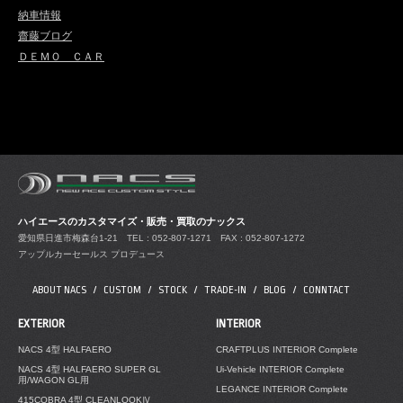
納車情報
齋藤ブログ
ＤＥＭＯ ＣＡＲ
ハイエースのカスタマイズ・販売・買取のナックス
愛知県日進市梅森台1-21
TEL : 052-807-1271 FAX : 052-807-1272
アップルカーセールス プロデュース
ABOUT NACS
CUSTOM
STOCK
TRADE-IN
BLOG
CONNTACT
EXTERIOR
INTERIOR
NACS 4型 HALFAERO
CRAFTPLUS INTERIOR Complete
NACS 4型 HALFAERO SUPER GL
Ui-Vehicle INTERIOR Complete
用/WAGON GL用
LEGANCE INTERIOR Complete
415COBRA 4型 CLEANLOOKⅣ