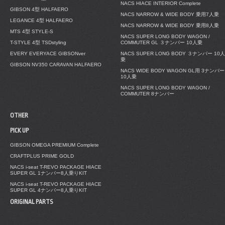
NACS HIACE INTERIOR Complete
GIBSON 4型 HALFAERO
NACS NARROW & WIDE BODY 乗用7人乗
LEGANCE 4型 HALFAERO
NACS NARROW & WIDE BODY 乗用8人乗
MTS 4型 STYLE-S
NACS SUPER LONG BODY WAGON /
T-STYLE 4型 TSDstyling
COMMUTER GL ３ナンバー 10人乗
EVERY EVERYACE GIBSONver
NACS SUPER LONG BODY ３ナンバー 10人
乗
GIBSON NV350 CARAVAN HALFAERO
NACS WIDE BODY WAGON GL用 3ナンバー
10人乗
NACS SUPER LONG BODY WAGON /
COMMUTER 8ナンバー
OTHER
PICK UP
GIBSON OMEGA PREMIUM Complete
CRAFTPLUS PRIME GOLD
NACS i-seat T-REVO PACKAGE HIACE
SUPER GL 1ナンバー8人乗りKIT
NACS i-seat T-REVO PACKAGE HIACE
SUPER GL 4ナンバー8人乗りKIT
ORIGINAL PARTS