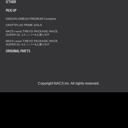
OTHER
PICK UP
GIBSON OMEGA PREMIUM Complete
CRAFTPLUS PRIME GOLD
NACS i-seat T-REVO PACKAGE HIACE
SUPER GL 1ナンバー8人乗りKIT
NACS i-seat T-REVO PACKAGE HIACE
SUPER GL 4ナンバー8人乗りKIT
ORIGINAL PARTS
Copyright NACS inc. All rights reserved.