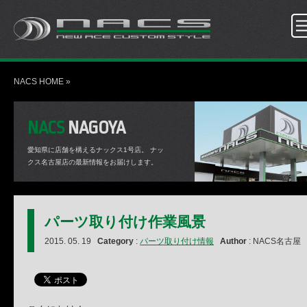
NACS HOME
»
NACS
NAGOYA
愛知県に店舗を構えるナックス1号店。
ナッ
クス名古屋店の最新情報をお届けします。
パーツ取り付け作業風景
2015. 05. 19
Category
:
パーツ取り付け情報
Author
: NACS名古屋