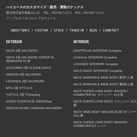
ハイエースのカスタマイズ・販売・買取のナックス
愛知県日進市梅森台1-21
TEL : 052-807-1271 FAX : 052-807-1272
アップルカーセールス プロデュース
ABOUT NACS
CUSTOM
STOCK
TRADE-IN
BLOG
CONNTACT
EXTERIOR
INTERIOR
NACS 4型 HALFAERO
CRAFTPLUS INTERIOR Complete
NACS 4型 HALFAERO SUPER GL
Ui-Vehicle INTERIOR Complete
用/WAGON GL用
LEGANCE INTERIOR Complete
415COBRA 4型 CLEANLOOKⅣ
NACS HIACE INTERIOR Complete
GIBSON 4型 HALFAERO
NACS NARROW & WIDE BODY 乗用7人乗
LEGANCE 4型 HALFAERO
NACS NARROW & WIDE BODY 乗用8人乗
MTS 4型 STYLE-S
NACS SUPER LONG BODY WAGON /
T-STYLE 4型 TSDstyling
COMMUTER GL ３ナンバー 10人乗
EVERY EVERYACE GIBSONver
NACS SUPER LONG BODY ３ナンバー 10人
乗
GIBSON NV350 CARAVAN HALFAERO
NACS WIDE BODY WAGON GL用 3ナンバー
10人乗
NACS SUPER LONG BODY WAGON /
COMMUTER 8ナンバー