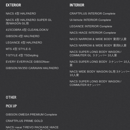
EXTERIOR
INTERIOR
NACS 4型 HALFAERO
CRAFTPLUS INTERIOR Complete
NACS 4型 HALFAERO SUPER GL
Ui-Vehicle INTERIOR Complete
用/WAGON GL用
LEGANCE INTERIOR Complete
415COBRA 4型 CLEANLOOKⅣ
NACS HIACE INTERIOR Complete
GIBSON 4型 HALFAERO
NACS NARROW & WIDE BODY 乗用7人乗
LEGANCE 4型 HALFAERO
NACS NARROW & WIDE BODY 乗用8人乗
MTS 4型 STYLE-S
NACS SUPER LONG BODY WAGON /
T-STYLE 4型 TSDstyling
COMMUTER GL ３ナンバー 10人乗
EVERY EVERYACE GIBSONver
NACS SUPER LONG BODY ３ナンバー 10人
乗
GIBSON NV350 CARAVAN HALFAERO
NACS WIDE BODY WAGON GL用 3ナンバー
10人乗
NACS SUPER LONG BODY WAGON /
COMMUTER 8ナンバー
OTHER
PICK UP
GIBSON OMEGA PREMIUM Complete
CRAFTPLUS PRIME GOLD
NACS i-seat T-REVO PACKAGE HIACE