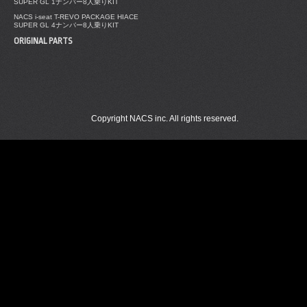
SUPER GL 1ナンバー8人乗りKIT
NACS i-seat T-REVO PACKAGE HIACE
SUPER GL 4ナンバー8人乗りKIT
ORIGINAL PARTS
Copyright NACS inc. All rights reserved.