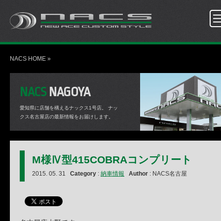
NACS HOME
»
NACS
NAGOYA
愛知県に店舗を構えるナックス1号店。
ナッ
クス名古屋店の最新情報をお届けします。
M様Ⅳ型415COBRAコンプリート
2015. 05. 31
Category
:
納車情報
Author
: NACS名古屋