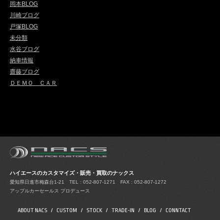
岡本BLOG
川崎ブログ
戸塚BLOG
未分類
水谷ブログ
納車情報
齋藤ブログ
ＤＥＭＯ ＣＡＲ
ハイエースのカスタマイズ・販売・買取のナックス
愛知県日進市梅森台1-21
TEL : 052-807-1271 FAX : 052-807-1272
アップルカーセールス プロデュース
ABOUT NACS
CUSTOM
STOCK
TRADE-IN
BLOG
CONNTACT