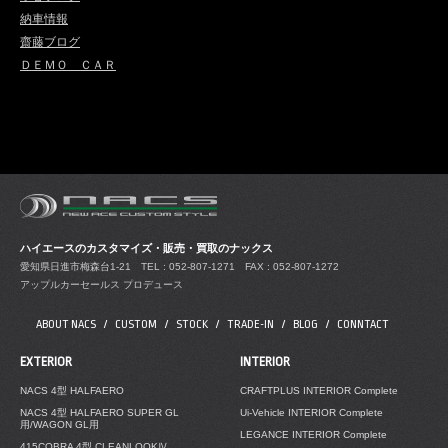
納車情報
齋藤ブログ
ＤＥＭＯ ＣＡＲ
ハイエースのカスタマイズ・販売・買取のナックス
愛知県日進市梅森台1-21
TEL : 052-807-1271 FAX : 052-807-1272
アップルカーセールス プロデュース
ABOUT NACS
CUSTOM
STOCK
TRADE-IN
BLOG
CONNTACT
EXTERIOR
INTERIOR
NACS 4型 HALFAERO
CRAFTPLUS INTERIOR Complete
NACS 4型 HALFAERO SUPER GL
Ui-Vehicle INTERIOR Complete
用/WAGON GL用
LEGANCE INTERIOR Complete
415COBRA 4型 CLEANLOOKⅣ