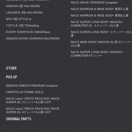
NACS HIACE INTERIOR Complete
GIBSON 4型 HALFAERO
NACS NARROW & WIDE BODY 乗用7人乗
LEGANCE 4型 HALFAERO
NACS NARROW & WIDE BODY 乗用8人乗
MTS 4型 STYLE-S
NACS SUPER LONG BODY WAGON /
T-STYLE 4型 TSDstyling
COMMUTER GL ３ナンバー 10人乗
EVERY EVERYACE GIBSONver
NACS SUPER LONG BODY ３ナンバー 10人
乗
GIBSON NV350 CARAVAN HALFAERO
NACS WIDE BODY WAGON GL用 3ナンバー
10人乗
NACS SUPER LONG BODY WAGON /
COMMUTER 8ナンバー
OTHER
PICK UP
GIBSON OMEGA PREMIUM Complete
CRAFTPLUS PRIME GOLD
NACS i-seat T-REVO PACKAGE HIACE
SUPER GL 1ナンバー8人乗りKIT
NACS i-seat T-REVO PACKAGE HIACE
SUPER GL 4ナンバー8人乗りKIT
ORIGINAL PARTS