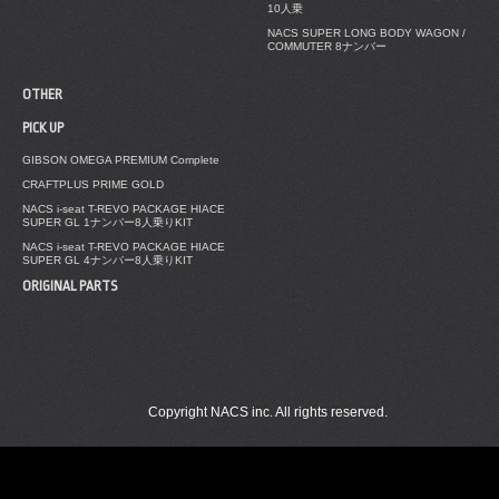
10人乗
NACS SUPER LONG BODY WAGON /
COMMUTER 8ナンバー
OTHER
PICK UP
GIBSON OMEGA PREMIUM Complete
CRAFTPLUS PRIME GOLD
NACS i-seat T-REVO PACKAGE HIACE
SUPER GL 1ナンバー8人乗りKIT
NACS i-seat T-REVO PACKAGE HIACE
SUPER GL 4ナンバー8人乗りKIT
ORIGINAL PARTS
Copyright NACS inc. All rights reserved.