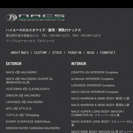
ハイエースのカスタマイズ・販売・買取のナックス
愛知県日進市梅森台1-21
TEL : 052-807-1271 FAX : 052-807-1272
アップルカーセールス プロデュース
ABOUT NACS
CUSTOM
STOCK
TRADE-IN
BLOG
CONNTACT
EXTERIOR
INTERIOR
NACS 4型 HALFAERO
CRAFTPLUS INTERIOR Complete
NACS 4型 HALFAERO SUPER GL
Ui-Vehicle INTERIOR Complete
用/WAGON GL用
LEGANCE INTERIOR Complete
415COBRA 4型 CLEANLOOKⅣ
NACS HIACE INTERIOR Complete
GIBSON 4型 HALFAERO
NACS NARROW & WIDE BODY 乗用7人乗
LEGANCE 4型 HALFAERO
NACS NARROW & WIDE BODY 乗用8人乗
MTS 4型 STYLE-S
NACS SUPER LONG BODY WAGON /
T-STYLE 4型 TSDstyling
COMMUTER GL ３ナンバー 10人乗
EVERY EVERYACE GIBSONver
NACS SUPER LONG BODY ３ナンバー 10人
乗
GIBSON NV350 CARAVAN HALFAERO
NACS WIDE BODY WAGON GL用 3ナンバー