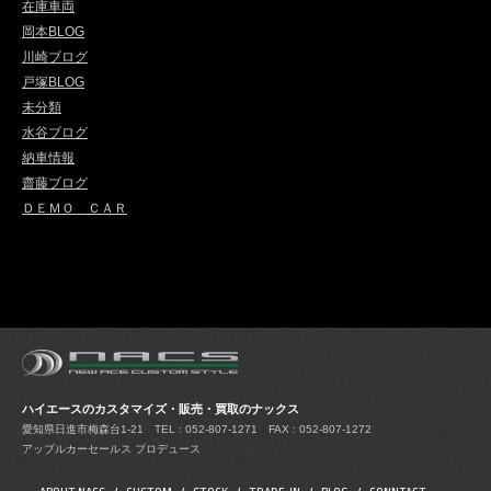
在庫車両
岡本BLOG
川崎ブログ
戸塚BLOG
未分類
水谷ブログ
納車情報
齋藤ブログ
ＤＥＭＯ ＣＡＲ
ハイエースのカスタマイズ・販売・買取のナックス
愛知県日進市梅森台1-21
TEL : 052-807-1271 FAX : 052-807-1272
アップルカーセールス プロデュース