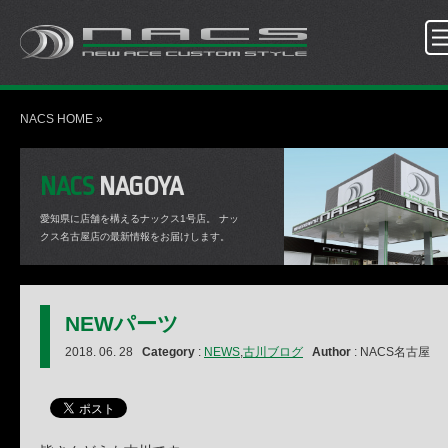
NACS HOME
»
NACS
NAGOYA
愛知県に店舗を構えるナックス1号店。
ナッ
クス名古屋店の最新情報をお届けします。
NEWパーツ
2018. 06. 28
Category
:
NEWS
,
古川ブログ
Author
: NACS名古屋