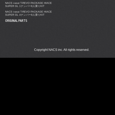
NACS i-seat T-REVO PACKAGE HIACE
SUPER GL 1ナンバー8人乗りKIT
NACS i-seat T-REVO PACKAGE HIACE
SUPER GL 4ナンバー8人乗りKIT
ORIGINAL PARTS
Copyright NACS inc. All rights reserved.