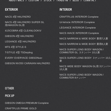
ABOUT NACS
CUSTOM
STOCK
TRADE-IN
BLOG
CONNTACT
EXTERIOR
INTERIOR
NACS 4型 HALFAERO
CRAFTPLUS INTERIOR Complete
NACS 4型 HALFAERO SUPER GL
Ui-Vehicle INTERIOR Complete
用/WAGON GL用
LEGANCE INTERIOR Complete
415COBRA 4型 CLEANLOOKⅣ
NACS HIACE INTERIOR Complete
GIBSON 4型 HALFAERO
NACS NARROW & WIDE BODY 乗用7人乗
LEGANCE 4型 HALFAERO
NACS NARROW & WIDE BODY 乗用8人乗
MTS 4型 STYLE-S
NACS SUPER LONG BODY WAGON /
T-STYLE 4型 TSDstyling
COMMUTER GL ３ナンバー 10人乗
EVERY EVERYACE GIBSONver
NACS SUPER LONG BODY ３ナンバー 10人
乗
GIBSON NV350 CARAVAN HALFAERO
NACS WIDE BODY WAGON GL用 3ナンバー
10人乗
NACS SUPER LONG BODY WAGON /
COMMUTER 8ナンバー
OTHER
PICK UP
GIBSON OMEGA PREMIUM Complete
CRAFTPLUS PRIME GOLD