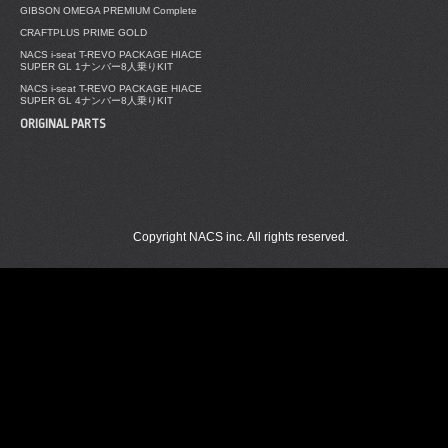
GIBSON OMEGA PREMIUM Complete
CRAFTPLUS PRIME GOLD
NACS i-seat T-REVO PACKAGE HIACE
SUPER GL 1ナンバー8人乗りKIT
NACS i-seat T-REVO PACKAGE HIACE
SUPER GL 4ナンバー8人乗りKIT
ORIGINAL PARTS
Copyright NACS inc. All rights reserved.