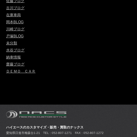
佐藤ブログ
古川ブログ
在庫車両
岡本BLOG
川崎ブログ
戸塚BLOG
未分類
水谷ブログ
納車情報
齋藤ブログ
ＤＥＭＯ ＣＡＲ
ハイエースのカスタマイズ・販売・買取のナックス
愛知県日進市梅森台1-21
TEL : 052-807-1271 FAX : 052-807-1272