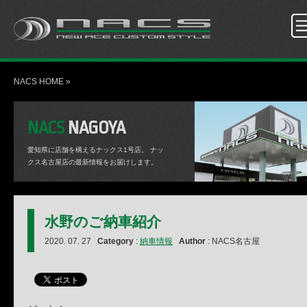
NACS HOME
»
NACS
NAGOYA
愛知県に店舗を構えるナックス1号店。
ナッ
クス名古屋店の最新情報をお届けします。
水野のご納車紹介
2020. 07. 27
Category
:
納車情報
Author
: NACS名古屋