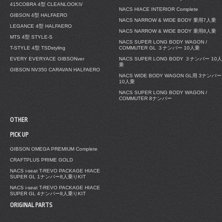
415COBRA 4型 CLEANLOOKⅣ
NACS HIACE INTERIOR Complete
GIBSON 4型 HALFAERO
NACS NARROW & WIDE BODY 乗用7人乗
LEGANCE 4型 HALFAERO
NACS NARROW & WIDE BODY 乗用8人乗
MTS 4型 STYLE-S
NACS SUPER LONG BODY WAGON /
T-STYLE 4型 TSDstyling
COMMUTER GL ３ナンバー 10人乗
EVERY EVERYACE GIBSONver
NACS SUPER LONG BODY ３ナンバー 10人
乗
GIBSON NV350 CARAVAN HALFAERO
NACS WIDE BODY WAGON GL用 3ナンバー
10人乗
NACS SUPER LONG BODY WAGON /
COMMUTER 8ナンバー
OTHER
PICK UP
GIBSON OMEGA PREMIUM Complete
CRAFTPLUS PRIME GOLD
NACS i-seat T-REVO PACKAGE HIACE
SUPER GL 1ナンバー8人乗りKIT
NACS i-seat T-REVO PACKAGE HIACE
SUPER GL 4ナンバー8人乗りKIT
ORIGINAL PARTS