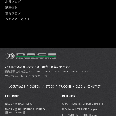
水谷ブログ
納車情報
齋藤ブログ
ＤＥＭＯ ＣＡＲ
ハイエースのカスタマイズ・販売・買取のナックス
愛知県日進市梅森台1-21
TEL : 052-807-1271 FAX : 052-807-1272
アップルカーセールス プロデュース
ABOUT NACS
CUSTOM
STOCK
TRADE-IN
BLOG
CONNTACT
EXTERIOR
INTERIOR
NACS 4型 HALFAERO
CRAFTPLUS INTERIOR Complete
NACS 4型 HALFAERO SUPER GL
Ui-Vehicle INTERIOR Complete
用/WAGON GL用
LEGANCE INTERIOR Complete